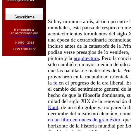
Si hoy miramos atrás, al tiempo entre 
mundiales, esta pausa de respiro en me
H enciclopedia
acontecimientos turbulentos del siglo
es administrada por
Sandra López Desivo
una época de extraordinaria fecundidad 
© 1999 - 2012
incluso antes de la catástrofe de la P
Amir Hamed
ISSN 1688-1672
podían verse presagios de lo venidero,
pintura y la
arquitectura
. Pero la conci
solo cambió en mayor medida debido 
que las batallas de materiales de la P
provocaron en la mentalidad orientada
la
fe
en el progreso de la era liberal. E
el cambio del sentimiento general de la
hecho de que la filosofía dominante, s
mitad del siglo XIX de la renovación d
Kant
, de un solo golpe ya no parecía d
derrumbe del idealismo alemán», como
en un libro entonces de gran éxito
, qu
horizonte de la historia mundial por
La