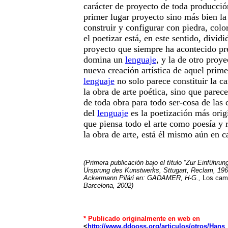
carácter de proyecto de toda producción
primer lugar proyecto sino más bien la
construir y configurar con piedra, colo
el poetizar está, en este sentido, dividi
proyecto que siempre ha acontecido pr
domina un
lenguaje
, y la de otro proye
nueva creación artística de aquel prime
lenguaje
no solo parece constituir la ca
la obra de arte poética, sino que parece
de toda obra para todo ser-cosa de las
del
lenguaje
es la poetización más origi
que piensa todo el arte como poesía y r
la obra de arte, está él mismo aún en 
(Primera publicación bajo el título “Zur Einfüh
Ursprung des Kunstwerks, Sttugart, Reclam, 19
Ackermann Pilári en: GADAMER, H-G.,
Los cam
Barcelona, 2002)
* Publicado originalmente en web en
<
http://www.ddooss.org/articulos/otros/Ha