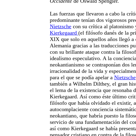
Occidente
de Oswald Spengler.
Las fuerzas que llevaron a cabo la crít
predominante tenían dos vigorosos pre
Nietzsche
con su crítica al platonismo 
Kierkegaard
(el filósofo danés de la p
XIX que solo en aquellos años llegó a e
Alemania gracias a las traducciones pu
con su brillante ataque contra la filosof
idealismo especulativo. A la concienci
neokantianismo se contraponían dos lem
irracionalidad de la vida y especialment
para el que se podía apelar a
Nietzsche
también a Wilhelm Dilthey, el gran hist
el lema de la existencia que resonaba d
Kierkegaard. Así como éste último cri
filósofo que había olvidado el existir, a
autocomplaciente conciencia sistemát
neokantiano, que habría puesto la filo
servicio de una fundamentación del con
así como Kierkegaard se había present
pensador cristiano en contra de la filos