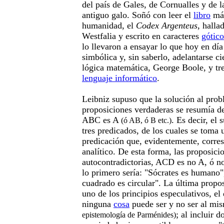
del país de Gales, de Cornualles y de l
antiguo galo. Soñó con leer el
libro
más
humanidad, el
Codex Argenteus
, halla
Westfalia y escrito en caracteres
gótico
lo llevaron a ensayar lo que hoy en dí
simbólica y, sin saberlo, adelantarse ci
lógica matemática, George Boole, y tr
lenguaje informático
.
Leibniz supuso que la solución al prob
proposiciones verdaderas se resumía de
ABC es A
. Es decir, el 
(ó AB, ó B etc.)
tres predicados, de los cuales se toma
predicación que, evidentemente, corres
analítico. De esta forma, las proposic
autocontradictorias, ACD es no A, ó n
lo primero sería: "Sócrates es humano"
cuadrado es circular". La última propos
uno de los principios especulativos, el
ninguna
cosa
puede ser y no ser al m
; al incluir d
epistemología de Parménides)