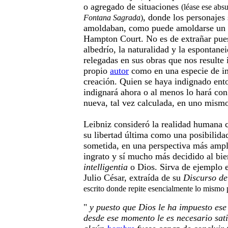
o agregado de situaciones
(léase ese abs
, donde los personajes
Fontana Sagrada
)
amoldaban, como puede amoldarse un s
Hampton Court. No es de extrañar pues
albedrío, la naturalidad y la espontane
relegadas en sus obras que nos resulte 
propio
autor
como en una especie de im
creación. Quien se haya indignado ento
indignará ahora o al menos lo hará co
nueva, tal vez calculada, en uno mism
Leibniz consideró la realidad humana 
su libertad última como una posibilida
sometida, en una perspectiva más ampl
ingrato y sí mucho más decidido al bi
intelligentia
o Dios. Sirva de ejemplo 
Julio César, extraída de su
Discurso de
escrito donde repite esencialmente lo mismo 
"
y puesto que Dios le ha impuesto es
desde ese momento le es necesario sati