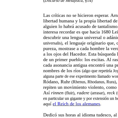
(
Discurso de Metafísica
, §14)
Las críticas no se hicieron esperar. Arn
libertad humana y la propia libertad 
alguien lo habrá acusado de tantalismo
interesa recordar es que hacia 1680 Le
descubrir una lengua universal o adán
, el lenguaje originario que,
universalis)
pureza, mostrase a cada hombre la verd
a los ojos del Hacedor. Esta búsqueda l
de un primer pueblo: los escitas. Al ra
cada asonancia antigua encontró una pr
nombres de los ríos
(algo que repetiría Jo
alguna parte de ese experimento llamado wor
Ródano, Ruhr
,
(Rhenus, Rhodanus, Rura)
repiten un movimiento violento, como e
Así
rinnen
,
radere
,
reck
(fluir)
(arrasar)
(
en particular un gigante y por extensión un 
aquí
el Reich de los alemanes
.
Dedicó sus horas al idioma tudesco, al