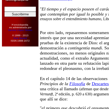
"
El tiempo y el espacio poseen el cará
que contemplan por igual lo posible y l
ensayos sobre el entendimiento humano
, Lib
H enciclopedia
es administrada por
Sandra López Desivo
Por otro lado, repasaremos someramen
© 1999 - 2013
interés que por una necesidad apremian
Amir Hamed
ISSN 1688-1672
pruebas de la existencia de Dios: el a
demostración a
contingentia mundi
. So
demostraciones, no menos originales n
actualidad, como el extraño Argument
lanzado en otra parte su refutación lapi
redondear el pleonasmo, con la irrebat
En el capítulo 14 de las observaciones 
Principios de la
Filosofía
de
Descartes
una crítica al llamado
(afirman que desd
argument
Vernunft
, 2ª edición, p. 620 a 630)
que allí se dice:
"
el primero que descubrió el argumen