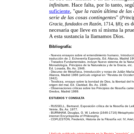
infinitum
. Hace falta, por lo tanto, seg
suficiente
, "
que la razón última de las 
serie de las cosas contingentes
"
(
Princi
; es 
Gracia, fundados en Razón
, 1714, §8)
necesaria que lleve en sí misma la prue
A esta sustancia la llamamos Dios.
Bibliografía:
- Nuevos ensayos sobre el entendimiento humano, Introducc
traducción de J. Echeverría Ezponda, Ed. Alianza, Madrid 19
- Tratados Fundamentales, incluye Nuevo sistema de la Natu
Monadología, Principios de la Naturaleza y de la Gracia, etc.
Ed. Losada, Bs. As. 1946.
- Discurso de Metafísica, Introducción y notas de Julián María
Alianza, Madrid 1986 (artículo original en "Revista de Occiden
1942).
- Teodicea, ensayo sobre la bondad de Dios, la libertad del h
origen del mal, Ed. Claridad, Bs. As. 1946.
- Observaciones críticas sobre los Principios de filosofía cart
Gredos, Madrid 1989.
ESTUDIOS Y CONSULTA
- RUSSELL, Bertrand, Exposición crítica de la filosofía de Lei
Veinte, Bs. As. 1977.
- BURNHAM, Douglas, G. W. Leibniz (1646-1716) Metaphysic
internet Encyclopedia of Philosophy.
- COPLESTON, Frederick, Historia de la Filosofía vol. IV, Arie
* Artículo publicado originalmente en la Revista "mandala" -cu