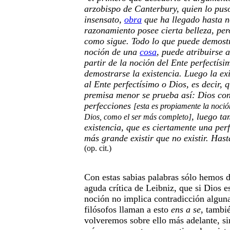
arzobispo de Canterbury, quien lo pus
insensato,
obra
que ha llegado hasta 
razonamiento posee cierta belleza, per
como sigue. Todo lo que puede demostr
noción de una
cosa
, puede atribuirse 
partir de la noción del Ente perfectís
demostrarse la existencia. Luego la ex
al Ente perfectísimo o Dios, es decir, 
premisa menor se prueba así: Dios con
perfecciones
[esta es propiamente la noci
, luego ta
Dios, como el ser más completo]
existencia, que es ciertamente una per
más grande existir que no existir. Has
(op. cit.)
Con estas sabias palabras sólo hemos d
aguda crítica de Leibniz, que si Dios es
noción no implica contradicción alguna
filósofos llaman a esto
ens a se
, tambi
volveremos sobre ello más adelante, si