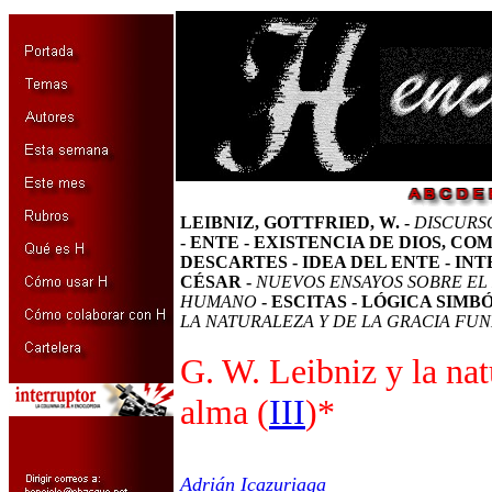
LEIBNIZ, GOTTFRIED, W. -
DISCURS
- ENTE - EXISTENCIA DE DIOS, CO
DESCARTES - IDEA DEL ENTE - INT
CÉSAR -
NUEVOS ENSAYOS SOBRE EL
HUMANO
- ESCITAS - LÓGICA SIMB
LA NATURALEZA Y DE LA GRACIA FU
G. W. Leibniz y la nat
alma (
III
)*
Adrián Icazuriaga