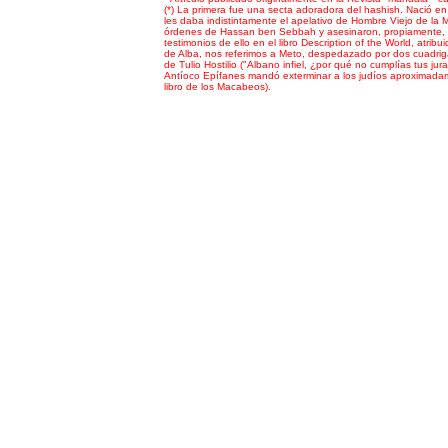
(*) La primera fue una secta adoradora del hashish. Nació en A
les daba indistintamente el apelativo de Hombre Viejo de la M
órdenes de Hassan ben Sebbah y asesinaron, propiamente, a
testimonios de ello en el libro Description of the World, atrib
de Alba, nos referimos a Meto, despedazado por dos cuadrig
de Tulio Hostilio ("Albano infiel, ¿por qué no cumplías tus ju
Antíoco Epífanes mandó exterminar a los judíos aproximadame
libro de los Macabeos).