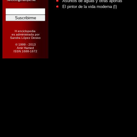
Asuntos de aguas y otras aporías
El pintor de la vida moderna (I)
H enciclopedia
es administrada por
Sandra López Desivo
© 1999 - 2013
Amir Hamed
ISSN 1688-1672