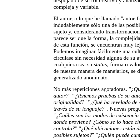
despojado de su rol creativo y analiz
compleja y variable.
El autor, o lo que he llamado "autor-f
indudablemente sólo una de las posibl
sujeto y, considerando transformacion
parece ser que la forma, la complejida
de esta función, se encuentran muy le
Podemos imaginar fácilmente una cult
circulase sin necesidad alguna de su a
cualquiera sea su
status
, forma o valo
de nuestra manera de manejarlos, se d
generalizado anonimato.
No más repeticiones agotadoras. "
¿Qu
autor?
" "
¿Tenemos pruebas de su aute
originalidad?
" "
¿Qué ha revelado de 
través de su lenguaje?
". Nuevas pregu
"
¿Cuáles son los modos de existencia 
dónde proviene? ¿Cómo se lo hace ci
controla?
" "
¿Qué ubicaciones están d
posibles sujetos?
" "
¿Quién puede cump