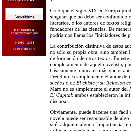
Creo que el siglo XIX en Europa prod
singular que no debe ser confundido c
literarios, o los autores de textos reli
fundadores de las ciencias. De manera 
H enciclopedia
es administrada por
podríamos llamarlos "iniciadores de pr
Sandra López Desivo
© 1999 - 2013
La contribución distintiva de estos au
Amir Hamed
ISSN 1688-1672
no sólo su propia obra, sino también l
de formación de otros textos. En este s
completamente de aquel novelista, po
básicamente, nunca es más que el auto
Freud no es simplemente el autor de
L
sueños
o de
El chiste y su Relación c
Marx no es simplemente el autor del
El Capital
: ambos establecieron la inf
discurso.
Obviamente, puede hacerse una fácil o
novela puede ser responsable de algo 
si él adquiere alguna "importancia" en
influencia puede tener ramificaciones 