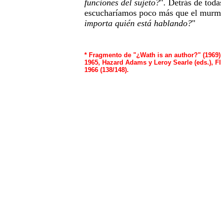
funciones del sujeto?
". Detrás de toda
escucharíamos poco más que el murmul
importa quién está hablando?
"
*
Fragmento de "¿Wath is an author?" (1969),
1965, Hazard Adams y Leroy Searle (eds.), Fl
1966 (138/148).