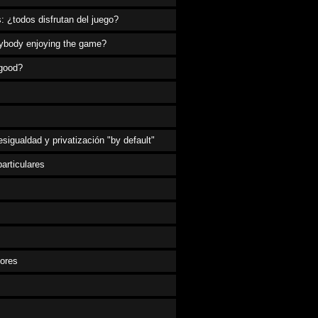
: ¿todos disfrutan del juego?
erybody enjoying the game?
 good?
esigualdad y privatización "by default"
particulares
ores