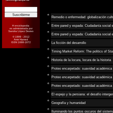
Remedio o enfermedad: globalización cult
Entre pared y espada: Ciudadanía social e
H enciclopedia
es administrada por
Sandra López Desivo
Entre pared y espada: Ciudadanía social e
© 1999 - 2012
Amir Hamed
ISSN 1688-1672
La ficción del desarrollo
Timing Market Reform: The politics of Sta
Historia de la locura, locura de la historia
Proteo encarpetado: suavidad académica y
Proteo encarpetado: suavidad académica y
Proteo encarpetado: suavidad académica y 
El espejo y la persiana: el desafío interg
Geografía y humanidad
Iluminando los puntos oscuros del sistema