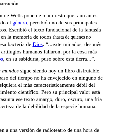
narración.
n de Wells pone de manifiesto que, aun antes
ado el
género
, percibió uno de sus principales
os. Escribió el texto fundacional de la fantasía
ó en la memoria de todos
(hasta de quienes no
esa bacteria de
Dios
: “...exterminados, después
 artilugios humanos fallaron, por la cosa más
os
, en su sabiduría, puso sobre esta tierra...”.
s mundos
sigue siendo hoy un libro disfrutable,
 paso del tiempo no ha envejecido en ninguno de
 siquiera el más característicamente débil del
imiento científico. Pero su principal valor está
trasunta ese texto amargo, duro, oscuro, una fría
certeza de la debilidad de la especie humana.
en a una versión de radioteatro de una hora de