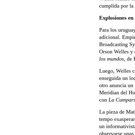
cumplida por la 
Explosiones e
Para los uruguay
adicional. Empi
Broadcasting Sys
Orson Welles y 
los mundos
, de 
Luego, Welles c
enseguida un loc
otro anuncia un
Meridian del Ho
con
La Cumpars
La pieza de Mat
tempo exasperan
un informativist
observarse unas 