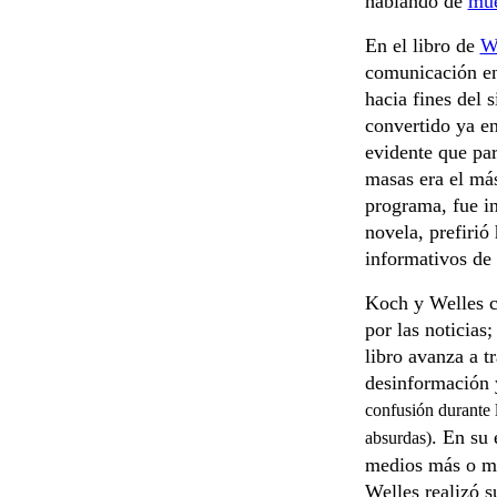
hablando de
mue
En el libro de
W
comunicación en
hacia fines del 
convertido ya e
evidente que pa
masas era el más
programa, fue in
novela, prefirió
informativos de 
Koch y Welles c
por las noticias
libro avanza a tr
desinformación y
confusión durante l
. En su 
absurdas)
medios más o me
Welles realizó 