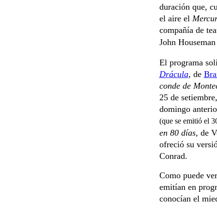
duración que, cu
el aire el
Mercur
compañía de tea
John Houseman
El programa sol
Drácula
, de
Bra
conde de Montec
25 de setiembre,
domingo anterio
(que se emitió el 3
en 80 días
, de 
ofreció su vers
Conrad.
Como puede verse
emitían en prog
conocían el mie