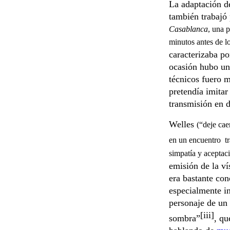
La adaptación de
también trabajó
Casablanca
, una p
minutos antes de lo
caracterizaba po
ocasión hubo una
técnicos fuero 
pretendía imitar
transmisión en d
Welles
(“deje cae
en un encuentro tr
simpatía y aceptac
emisión de la v
era bastante con
especialmente in
personaje de un
[iii]
sombra”
, qu