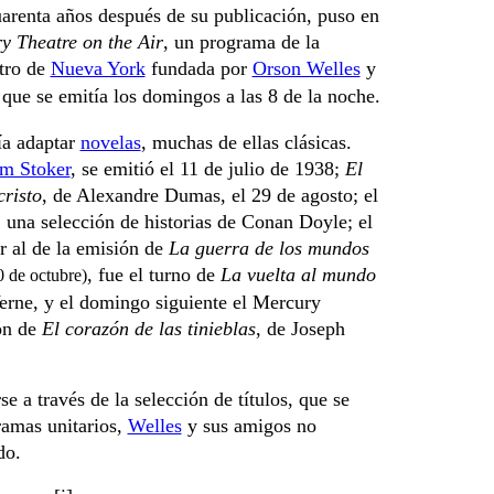
arenta años después de su publicación, puso en
y Theatre on the Air
, un programa de la
tro de
Nueva York
fundada por
Orson Welles
y
que se emitía los domingos a las 8 de la noche.
ía adaptar
novelas
, muchas de ellas clásicas.
m Stoker
, se emitió el 11 de julio de 1938;
El
risto
, de Alexandre Dumas, el 29 de agosto; el
 una selección de historias de Conan Doyle; el
r al de la emisión de
La guerra de los mundos
, fue el turno de
La vuelta al mundo
0 de octubre)
Verne, y el domingo siguiente el Mercury
ión de
El corazón de las tinieblas
, de Joseph
 a través de la selección de títulos, que se
ramas unitarios,
Welles
y sus amigos no
do.