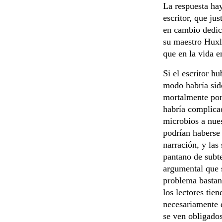
La respuesta hay
escritor, que jus
en cambio dedica
su maestro Huxle
que en la vida e
Si el escritor h
modo habría sid
mortalmente por
habría complicad
microbios a nue
podrían haberse
narración, y las
pantano de subte
argumental que s
problema bastan
los lectores tien
necesariamente 
se ven obligados