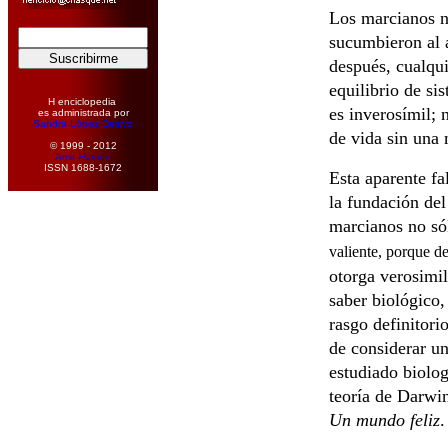
Los marcianos no
sucumbieron al a
después, cualqui
equilibrio de si
H enciclopedia
es inverosímil; 
es administrada por
Sandra López Desivo
de vida sin una 
© 1999 - 2012
Amir Hamed
ISSN 1688-1672
Esta aparente fa
la fundación de
marcianos no só
valiente, porque de
otorga verosimil
saber biológico, 
rasgo definitori
de considerar u
estudiado biolog
teoría de Darwi
Un mundo feliz
.