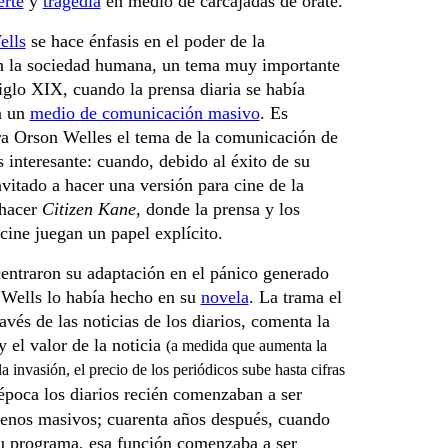
rte
y
tragedia
en medio de carcajadas de orate.
ells
se hace énfasis en el poder de la
 la sociedad humana, un tema muy importante
siglo XIX, cuando la prensa diaria se había
n un
medio de comunicación masivo
. Es
ra Orson Welles el tema de la comunicación de
 interesante: cuando, debido al éxito de su
vitado a hacer una versión para cine de la
 hacer
Citizen Kane
, donde la prensa y los
cine juegan un papel explícito.
entraron su adaptación en el pánico generado
; Wells lo había hecho en su
novela
. La trama el
avés de las noticias de los diarios, comenta la
 el valor de la noticia
(a medida que aumenta la
a invasión, el precio de los periódicos sube hasta cifras
época los diarios recién comenzaban a ser
nos masivos; cuarenta años después, cuando
su programa, esa función comenzaba a ser