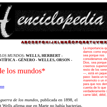
La importancia q
damos como esp
 LOS MUNDOS
- WELLS, HERBERT -
sea porque nos
consideramos ele
TÍFICA - GÉNERO - WELLES, ORSON -
Dios, sea porque
creemos superior
de los mundos
*
resto de los sere
—, está en jaque
paso: basta un t
maremoto o un m
para que nos de
ann
cuenta de lo que
verdaderamente 
carne lábil, débil
guerra de los mundos
, publicada en 1898, el
t
Wells afirma que en Marte no había bacterias.