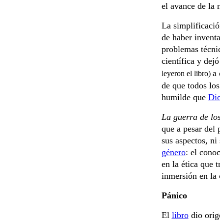
el avance de la 
La simplificació
de haber invent
problemas técnic
científica y dej
a 
leyeron el libro)
de que todos los
humilde que
Di
La guerra de lo
que a pesar del
sus aspectos, ni
género
: el conoc
en la ética que 
inmersión en la 
Pánico
El
libro
dio orig