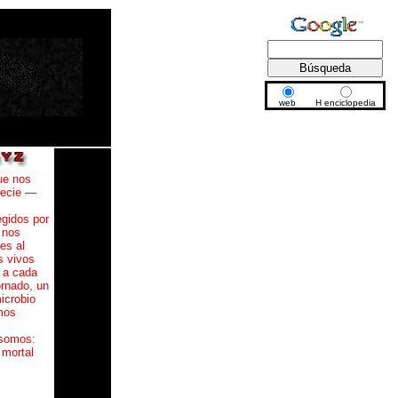
web
H enciclopedia
ue nos
ecie —
gidos por
 nos
es al
s vivos
 a cada
ornado, un
icrobio
mos
somos:
, mortal