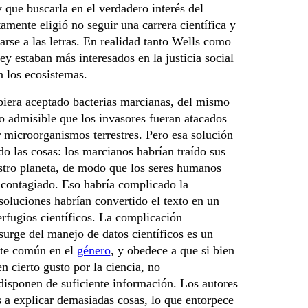
 que buscarla en el verdadero interés del
tamente eligió no seguir una carrera científica y
rse a las letras. En realidad tanto Wells como
y estaban más interesados en la justicia social
n los ecosistemas.
ubiera aceptado bacterias marcianas, del mismo
o admisible que los invasores fueran atacados
 microorganismos terrestres. Pero esa solución
o las cosas: los marcianos habrían traído sus
stro planeta, de modo que los seres humanos
 contagiado. Eso habría complicado la
 soluciones habrían convertido el texto en un
rfugios científicos. La complicación
urge del manejo de datos científicos es un
te común en el
género
, y obedece a que si bien
en cierto gusto por la ciencia, no
disponen de suficiente información. Los autores
 a explicar demasiadas cosas, lo que entorpece