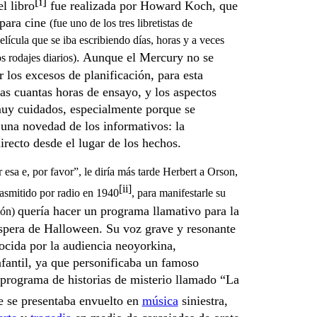
[i]
l libro
fue realizada por Howard Koch, que
 para cine
(fue uno de los tres libretistas de
elícula que se iba escribiendo días, horas y a veces
. Aunque el Mercury no se
s rodajes diarios)
r los excesos de planificación, para esta
s cuantas horas de ensayo, y los aspectos
muy cuidados, especialmente porque se
 una novedad de los informativos: la
irecto desde el lugar de los hechos.
r esa e, por favor”, le diría más tarde Herbert a Orson,
[ii]
asmitido por radio en 1940
, para manifestarle su
quería hacer un programa llamativo para la
ión)
íspera de Halloween. Su voz grave y resonante
ocida por la audiencia neoyorkina,
fantil, ya que personificaba un famoso
 programa de historias de misterio llamado “La
e se presentaba envuelto en
música
siniestra,