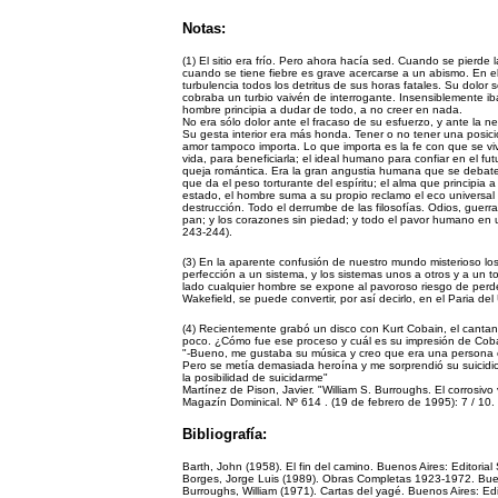
Notas:
(1) El sitio era frío. Pero ahora hacía sed. Cuando se pierde 
cuando se tiene fiebre es grave acercarse a un abismo. En el
turbulencia todos los detritus de sus horas fatales. Su dolor 
cobraba un turbio vaivén de interrogante. Insensiblemente iba
hombre principia a dudar de todo, a no creer en nada.
No era sólo dolor ante el fracaso de su esfuerzo, y ante la
Su gesta interior era más honda. Tener o no tener una posici
amor tampoco importa. Lo que importa es la fe con que se vive
vida, para beneficiarla; el ideal humano para confiar en el futur
queja romántica. Era la gran angustia humana que se debate e
que da el peso torturante del espíritu; el alma que principia 
estado, el hombre suma a su propio reclamo el eco universal 
destrucción. Todo el derrumbe de las filosofías. Odios, guerr
pan; y los corazones sin piedad; y todo el pavor humano e
243-244).
(3) En la aparente confusión de nuestro mundo misterioso los
perfección a un sistema, y los sistemas unos a otros y a un 
lado cualquier hombre se expone al pavoroso riesgo de perd
Wakefield, se puede convertir, por así decirlo, en el Paria de
(4) Recientemente grabó un disco con Kurt Cobain, el canta
poco. ¿Cómo fue ese proceso y cuál es su impresión de Cob
"-Bueno, me gustaba su música y creo que era una persona c
Pero se metía demasiada heroína y me sorprendió su suicidi
la posibilidad de suicidarme"
Martínez de Pison, Javier. "William S. Burroughs. El corrosivo v
Magazín Dominical. Nº 614 . (19 de febrero de 1995): 7 / 10.
Bibliografía:
Barth, John (1958). El fin del camino. Buenos Aires: Editoria
Borges, Jorge Luis (1989). Obras Completas 1923-1972. Bue
Burroughs, William (1971). Cartas del yagé. Buenos Aires: Ed