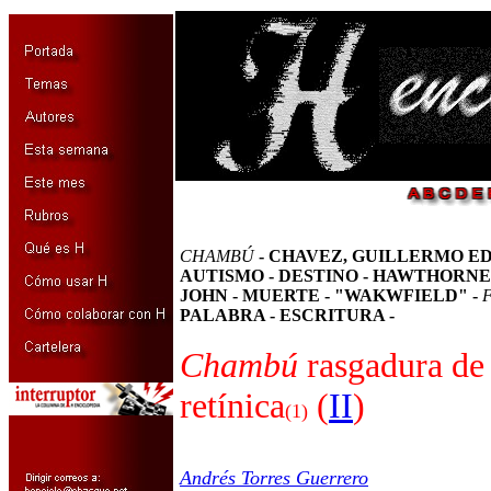
CHAMBÚ
- CHAVEZ, GUILLERMO ED
AUTISMO - DESTINO - HAWTHORNE,
JOHN - MUERTE - "WAKWFIELD" -
PALABRA - ESCRITURA -
Chambú
rasgadura de 
retínica
(
II
)
(1)
Andrés Torres Guerrero