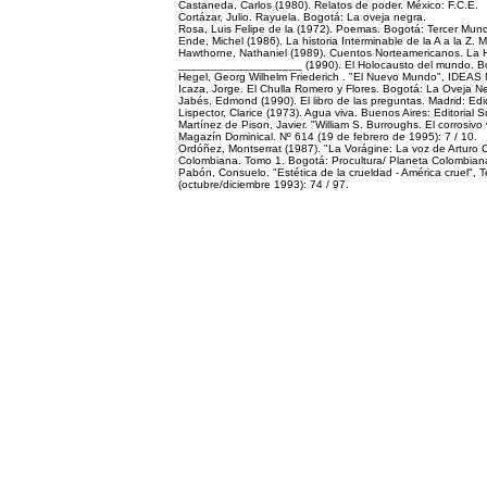
Castaneda, Carlos (1980). Relatos de poder. México: F.C.E.
Cortázar, Julio. Rayuela. Bogotá: La oveja negra.
Rosa, Luis Felipe de la (1972). Poemas. Bogotá: Tercer Mun
Ende, Michel (1986). La historia Interminable de la A a la Z. 
Hawthorne, Nathaniel (1989). Cuentos Norteamericanos. La Hab
___________________ (1990). El Holocausto del mundo. Bog
Hegel, Georg Wilhelm Friederich . "El Nuevo Mundo", IDEAS N
Icaza, Jorge. El Chulla Romero y Flores. Bogotá: La Oveja N
Jabés, Edmond (1990). El libro de las preguntas. Madrid: Edi
Lispector, Clarice (1973). Agua viva. Buenos Aires: Editorial
Martínez de Pison, Javier. "William S. Burroughs. El corrosivo v
Magazín Dominical. Nº 614 (19 de febrero de 1995): 7 / 10.
Ordóñez, Montserrat (1987). "La Vorágine: La voz de Arturo 
Colombiana. Tomo 1. Bogotá: Procultura/ Planeta Colombiana 
Pabón, Consuelo. "Estética de la crueldad - América cruel", T
(octubre/diciembre 1993): 74 / 97.