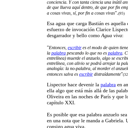
conciencia. Y con tanta ciencia una inútil an
de que llueva aquí dentro, de que por fin empi
".
a cosas vivas, sí, por fin a cosas vivas
(95)
Esa agua que carga Bastián es aquella
esfuerzo de invocación Clarice Lispect
desgarrador y bello como
Agua viva
:
"
Entonces,
escribir
es el modo de quien tien
la
palabra
pescando lo que no es
palabra
. C
entrelínea) muerde el anzuelo, algo se escrib
entrelínea, con alivio se podrá arrojar la pa
analogía: la no-palabra, al morder el anzuel
"
entonces salva es
escribir
distraídamente
(32
Lispector hace devenir la
palabra
en an
ella algo que está más allá de las pala
Oliveira en las noches de París y que lo
capítulo XXI.
Es posible que esa palabra anzuelo sea
en una nota que le manda a Gabriela. 
consigo agua viva.