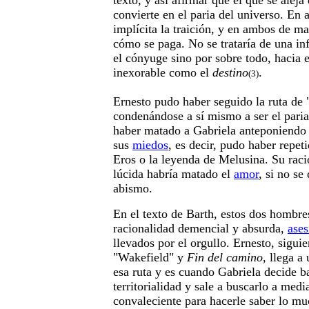
texto, y así afirmar que el que se aleja
convierte en el paria del universo. En 
implícita la traición, y en ambos de m
cómo se paga. No se trataría de una in
el cónyuge sino por sobre todo, hacia 
inexorable como el
destino
.
(3)
Ernesto pudo haber seguido la ruta de 
condenándose a sí mismo a ser el pari
haber matado a Gabriela anteponiendo l
sus
miedos
, es decir, pudo haber repet
Eros o la leyenda de Melusina. Su raci
lúcida habría matado el
amor
, si no se
abismo.
En el texto de Barth, estos dos hombre
racionalidad demencial y absurda,
ases
llevados por el orgullo. Ernesto, sigui
"Wakefield" y
Fin del camino
, llega a
esa ruta y es cuando Gabriela decide b
territorialidad y sale a buscarlo a medi
convaleciente para hacerle saber lo mu