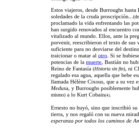
Estos viajeros, desde Burroughs hasta 
soledades de la cruda proscripción...
(d
proclamado la vida enfrentando las pot
han surgido renovados al encuentro con
vitalizado al mundo. Ellos, ante la pre
porvenir, reescribieron el texto de sus 
suficiente para no desviarse del destin
traicionar o matar al
otro
. Si se hubie
potencias de la
muerte
, Bastián no hub
Reino de Fantasía
, ni C
(
Historia sin fin
)
regalado esa agua, aquella que bebe es
llamada Hélène Cixous, que a su vez e
Medus
a, y Burroughs posiblemente hu
a lo Kurt Cobain
.
mismo)
(4)
Ernesto no huyó, sino que inscribió su 
tierra, y nos regaló con su nueva mira
esperanza por todos los caminos de A