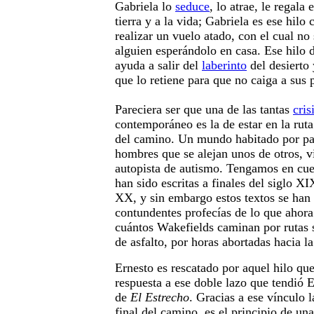
Gabriela lo
seduce
, lo atrae, le regala 
tierra y a la vida; Gabriela es ese hilo
realizar un vuelo atado, con el cual no
alguien esperándolo en casa. Ese hilo
ayuda a salir del
laberinto
del desierto 
que lo retiene para que no caiga a sus p
Pareciera ser que una de las tantas
cris
contemporáneo es la de estar en la ruta
del camino. Un mundo habitado por par
hombres que se alejan unos de otros, v
autopista de autismo. Tengamos en cuen
han sido escritas a finales del siglo X
XX, y sin embargo estos textos se han
contundentes profecías de lo que ahora
cuántos Wakefields caminan por rutas 
de asfalto, por horas abortadas hacia l
Ernesto es rescatado por aquel hilo qu
respuesta a ese doble lazo que tendió E
de
El Estrecho
. Gracias a ese vínculo l
final del camino, es el principio de un