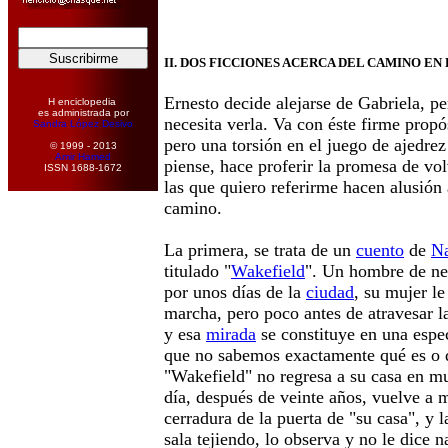
II. DOS FICCIONES ACERCA DEL CAMINO E
Ernesto decide alejarse de Gabriela, pe
H enciclopedia
es administrada por
necesita verla. Va con éste firme prop
Sandra López Desivo
pero una torsión en el juego de ajedrez
© 1999 - 2013
Amir Hamed
piense, hace proferir la promesa de vo
ISSN 1688-1672
las que quiero referirme hacen alusión 
camino.
La primera, se trata de un
cuento
de
Na
titulado "
Wakefield
". Un hombre de neg
por unos días de la
ciudad
, su mujer le
marcha, pero poco antes de atravesar la
y esa
mirada
se constituye en una espe
que no sabemos exactamente qué es o q
"Wakefield" no regresa a su casa en m
día, después de veinte años, vuelve a m
cerradura de la puerta de "su casa", y l
sala tejiendo, lo observa y no le dice 