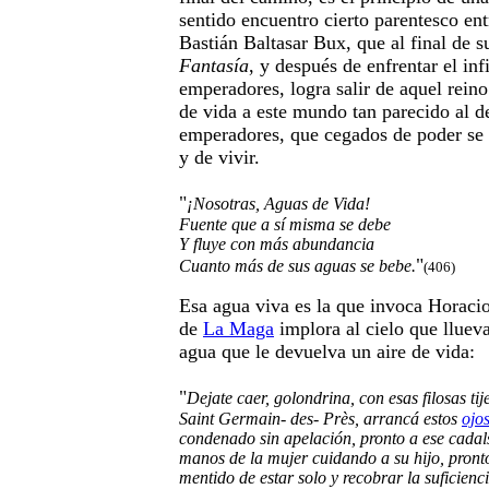
sentido encuentro cierto parentesco en
Bastián Baltasar Bux, que al final de s
Fantasía
, y después de enfrentar el inf
emperadores, logra salir de aquel rein
de vida a este mundo tan parecido al d
emperadores, que cegados de poder se
y de vivir.
"
¡Nosotras, Aguas de Vida!
Fuente que a sí misma se debe
Y fluye con más abundancia
"
Cuanto más de sus aguas se bebe.
(406)
Esa agua viva es la que invoca Horacio
de
La Maga
implora al cielo que llueva
agua que le devuelva un aire de vida:
"
Dejate caer, golondrina, con esas filosas tij
Saint Germain- des- Près, arrancá estos
ojo
condenado sin apelación, pronto a ese cadals
manos de la mujer cuidando a su hijo, pronto
mentido de estar solo y recobrar la suficienci