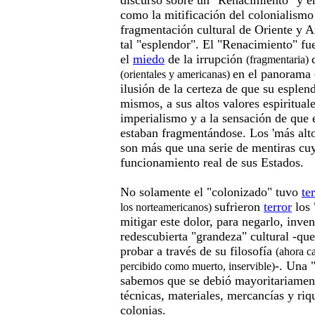
discurso sobre un "Renacimiento" y e
como la mitificación del colonialismo
fragmentación cultural de Oriente y A
tal "esplendor". El "Renacimiento" fu
el
miedo
de la irrupción
(fragmentaria)
en el panorama 
(orientales y americanas)
ilusión de la certeza de que su esplend
mismos, a sus altos valores espiritual
imperialismo y a la sensación de que
estaban fragmentándose. Los 'más alto
son más que una serie de mentiras cuya
funcionamiento real de sus Estados.
No solamente el "colonizado" tuvo
te
sufrieron
terror
los 
los norteamericanos)
mitigar este dolor, para negarlo, inven
redescubierta "grandeza" cultural -qu
probar a través de su filosofía
(ahora c
-. Una 
percibido como muerto, inservible)
sabemos que se debió mayoritariament
técnicas, materiales, mercancías y riq
colonias.