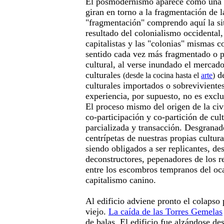
El posmodernismo aparece como una s
giran en torno a la fragmentación de l
"fragmentación" comprendo aquí la s
resultado del colonialismo occidental,
capitalistas y las "colonias" mismas 
sentido cada vez más fragmentado o p
cultural, al verse inundado el mercado
culturales
de
(desde la cocina hasta el
arte
)
culturales importados o sobrevivientes
experiencia, por supuesto, no es excl
El proceso mismo del origen de la civ
co-participación y co-partición de cul
parcializada y transacción. Desgranad
centrípetas de nuestras propias cultur
siendo obligados a ser replicantes, de
deconstructores, pepenadores de los 
entre los escombros tempranos del oc
capitalismo canino.
Al edificio adviene pronto el colapso 
viejo.
La caída de las Torres Gemelas
de balas. El edificio fue alzándose de