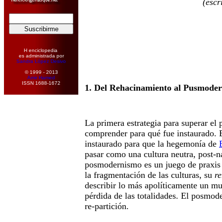
(escr
H enciclopedia
es administrada por
Sandra López Desivo
© 1999 - 2013
Amir Hamed
ISSN 1688-1672
1. Del Rehacinamiento al Pusmode
La primera estrategia para superar e
comprender para qué fue instaurado.
instaurado para que la hegemonía de
pasar como una cultura neutra, post-n
posmodernismo es un juego de praxis y
la fragmentación de las culturas, su
r
describir lo más apolíticamente un mu
pérdida de las totalidades. El posmod
re-partición.