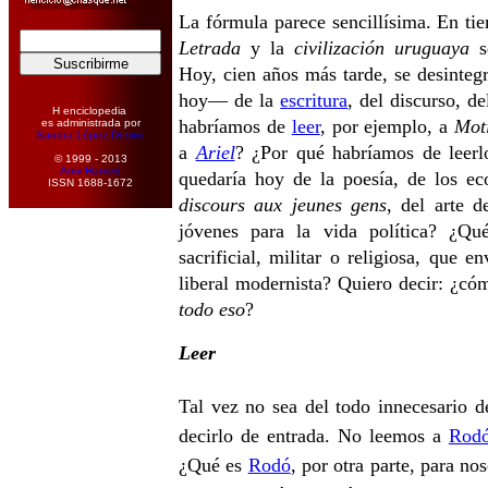
La fórmula parece sencillísima. En t
Letrada
y la
civilización uruguaya
se
Hoy, cien años más tarde, se desinte
hoy— de la
escritura
, del discurso, d
H enciclopedia
habríamos de
leer
, por ejemplo, a
Mot
es administrada por
Sandra López Desivo
a
Ariel
? ¿Por qué habríamos de leerl
© 1999 - 2013
Amir Hamed
quedaría hoy de la poesía, de los ec
ISSN 1688-1672
discours aux jeunes gens
, del arte d
jóvenes para la vida política? ¿Qu
sacrificial, militar o religiosa, que e
liberal modernista? Quiero decir: ¿có
todo eso
?
Leer
Tal vez no sea del todo innecesario d
decirlo de entrada. No leemos a
Rod
¿Qué es
Rodó
, por otra parte, para no