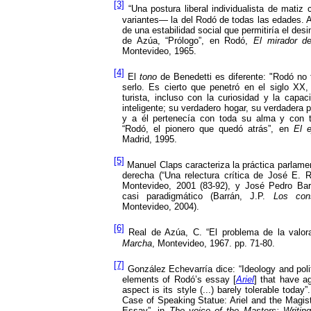
[3]
“Una postura liberal individualista de matiz
variantes— la del Rodó de todas las edades. 
de una estabilidad social que permitiría el desi
de Azúa, “Prólogo”, en Rodó,
El mirador d
Montevideo, 1965.
[4]
El
tono
de Benedetti es diferente:
"Rodó no 
serlo. Es cierto que penetró en el siglo XX
turista, incluso con la curiosidad y la capa
inteligente; su verdadero hogar, su verdadera pa
y a él pertenecía con toda su alma y con
“Rodó, el pionero que quedó atrás”, en
El e
Madrid, 1995.
[5]
Manuel Claps caracteriza la práctica parlame
derecha (“Una relectura crítica de José E. 
Montevideo, 2001 (83-92), y José Pedro Barr
casi paradigmático (Barrán, J.P.
Los con
Montevideo, 2004).
[6]
Real de Azúa, C. “El problema de la valo
Marcha
, Montevideo, 1967. pp. 71-80.
[7]
González Echevarría dice: “Ideology and polit
elements of Rodó’s essay [
Ariel
] that have a
aspect is its style (...) barely tolerable toda
Case of Speaking Statue: Ariel and the Magiste
Essay”, in
The voice of the Masters: Writin