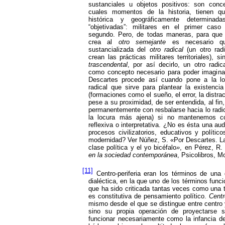
sustanciales u objetos positivos: son conc
cuales momentos de la historia, tienen qu
histórica y geográficamente determinada
“objetivadas”: militares en el primer caso y
segundo. Pero, de todas maneras, para que o
crea al
otro semejante
es necesario q
sustancializada del
otro radical
(un otro radi
crean las prácticas militares territoriales),
trascendental
, por así decirlo, un otro radica
como concepto necesario para poder imagina
Descartes procede así cuando pone a la lo
radical que sirve para plantear la existenc
(formaciones como el sueño, el error, la distra
pese a su proximidad, de ser entendida, al fi
permanentemente con resbalarse hacia lo radic
la locura más ajena) si no mantenemos co
reflexiva o interpretativa. ¿No es ésta una a
procesos civilizatorios, educativos y polític
modernidad? Ver Núñez, S. «Por Descartes. La
clase política y el yo bicéfalo
»
, en Pérez, R.
en la sociedad contemporánea
, Psicolibros, M
[11]
Centro-periferia eran los términos de una 
dialéctica, en la que uno de los términos func
que ha sido criticada tantas veces como una 
es constitutiva de pensamiento político.
Centr
mismo desde el que se distingue entre centro y
sino su propia operación de proyectarse 
funcionar necesariamente como la infancia del 