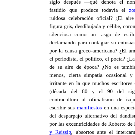
siglo después —qué denota el no
fastidio que produce todavía el
zo
ruidosa celebración oficial? ¿El air
figura gris, desdibujada y célibe, coro
silenciosa como un rasgo de estilo
declamando para contagiar su entusi
por la causa greco-americana? ¿El amer
el periodista, el político, el poeta? ¿L
de su aire de época? ¿No es tambié
menos, cierta simpatía ocasional y
irritante en la que muchos escritores
(década del 80 y el 90 del sig
contracultura al oficialismo de iz
escribir sus
manifiestos
en una especie
del desparpajo alternativo del dan
por las excentricidades de Roberto de 
y Reissig
, absortos ante el interca