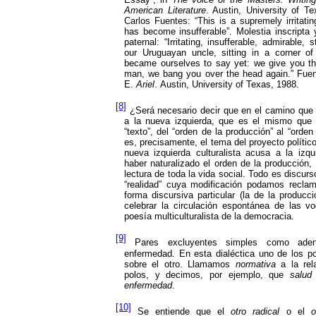
American Literature
. Austin, University of T
Carlos Fuentes: “This is a supremely irritati
has become insufferable”. Molestia inscript
paternal: “Irritating, insufferable, admirable, 
our Uruguayan uncle, sitting in a corner of o
became ourselves to say yet: we give you the
man, we bang you over the head again.”
Fuen
E.
Ariel
.
Austin, University of Texas, 1988.
[8]
¿Será necesario decir que en el camino que ll
a la nueva izquierda, que es el mismo que ll
“texto”, del “orden de la producción” al “orden
es, precisamente, el tema del proyecto polític
nueva izquierda culturalista acusa a la izqui
haber naturalizado el orden de la producción,
lectura de toda la vida social. Todo es discur
“realidad” cuya modificación podamos reclam
forma discursiva particular (la de la producc
celebrar la circulación espontánea de las v
poesía multiculturalista de la democracia.
[9]
Pares excluyentes simples como adentro
enfermedad. En esta dialéctica uno de los p
sobre el otro. Llamamos
normativa
a la rel
polos, y decimos, por ejemplo, que
salud
enfermedad
.
[10]
Se entiende que el
otro radical
o el
o