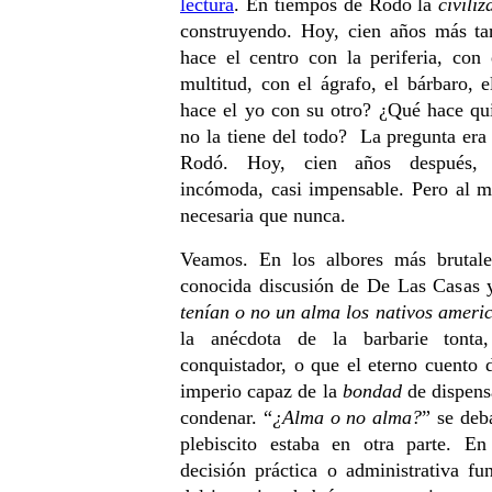
lectura
. En tiempos de Rodó la
civili
construyendo. Hoy, cien años más tar
hace el centro con la periferia, con
multitud, con el ágrafo, el bárbaro, 
hace el yo con su otro? ¿Qué hace qu
no la tiene del todo? La pregunta era
Rodó. Hoy, cien años después, re
incómoda, casi impensable. Pero al 
necesaria que nunca.
Veamos. En los albores más brutale
conocida discusión de De Las Casas y
tenían o no un alma los nativos ameri
la anécdota de la barbarie tont
conquistador, o que el eterno cuento 
imperio capaz de la
bondad
de dispens
condenar. “
¿Alma o no alma?
” se deb
plebiscito estaba en otra parte. En
decisión práctica o administrativa fu