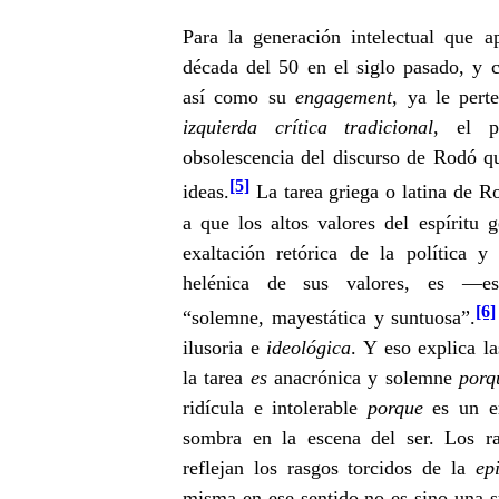
Para la generación intelectual que a
década del 50 en el siglo pasado, y c
así como su
engagement
, ya le pert
izquierda crítica tradicional
, el p
obsolescencia del discurso de Rodó qu
[5]
ideas.
La tarea griega o latina de R
a que los altos valores del espíritu 
exaltación retórica de la política y
helénica de sus valores, es —es
[6]
“solemne, mayestática y suntuosa”.
ilusoria e
ideológica
. Y eso explica 
la tarea
es
anacrónica y solemne
porq
ridícula e intolerable
porque
es un e
sombra en la escena del ser. Los ras
reflejan los rasgos torcidos de la
ep
misma en ese sentido no es sino una s