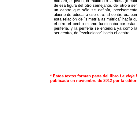
bárbaro, el joven, la multitud o la masa (o cual
de esa figura del otro semejante, del otro a s
un centro que sólo se definía, precisament
abierto de educar a ese otro. El centro era perif
esta relación de “simetría asimétrica” hacía 
el otro: el centro mismo funcionaba por esta
periferia, y la periferia se entendía ya como l
ser centro, de “evolucionar” hacia el centro.
* Estos textos forman parte del libro
La vieja
publicado en noviembre de 2012 por la editor