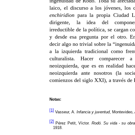
ingenuidad de Rodó. Toda su afectada
laico, el discurso a los jóvenes, los 
enchiridion
para la propia Ciudad Le
dirigente, la idea del componente
irreductible de la política, se cargan c
y desde esa pregunta por el otro. En
decir algo no trivial sobre la “ingenui
a la izquierda tradicional como fren
culturalista. Hacer comparecer
neoizquierda, que es en realidad hac
neoizquierda ante nosotros (la soc
comienzos del siglo XXI), a través de
Notas:
[1]
Vasseur,
A.
Infancia y juventud
, Montevideo, 
[2]
Pérez Petit, Víctor.
Rodó. Su vida - su obra
1918.