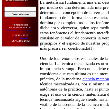
La metafísica fundamenta una era, de
por medio de una determinada interpret
determinada concepción de la verdad, l
fundamento de la forma de su esencia
domina por completo todos los fenómen
H enciclopedia
dicha era y viceversa, quien sepa medi
es administrada por
Sandra López Desivo
estos fenómenos el fundamento metafí
© 1999 - 2013
consiste en el valor de convertir la ve
Amir Hamed
ISSN 1688-1672
principios y el espacio de nuestras pro
más precisa ser cuestionado
.
(1)
Uno de los fenómenos esenciales de l
ciencia. La técnica mecanizada es otr
importancia y rango. Pero no se debe c
considerar que esta última es una mera 
práctica, de la moderna
ciencia matemá
técnica mecanizada es, por sí misma, 
autónoma de la práctica, hasta el punto
exige el uso de la ciencia matemática d
técnica mecanizada sigue siendo hasta 
visible de la esencia de la técnica mode