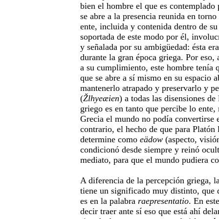
bien el hombre el que es contemplado p
se abre a la presencia reunida en torno
ente, incluida y contenida dentro de su
soportada de este modo por él, involuc
y señalada por su ambigüedad: ésta era
durante la gran época griega. Por eso, a
a su cumplimiento, este hombre tenía q
que se abre a sí mismo en su espacio ab
mantenerlo atrapado y preservarlo y p
(
Žlhyeæien
) a todas las disensiones de
griego es en tanto que percibe lo ente,
Grecia el mundo no podía convertirse 
contrario, el hecho de que para Platón 
determine como
eädow
(aspecto, visió
condicionó desde siempre y reinó ocul
mediato, para que el mundo pudiera co
A diferencia de la percepción griega, 
tiene un significado muy distinto, que
es en la palabra
raepresentatio
. En est
decir traer ante sí eso que está ahí del