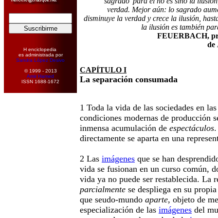
'sagrado' para él no es sino la ilusión
verdad. Mejor aún: lo sagrado aume
disminuye la verdad y crece la ilusión, hast
la ilusión es también par
FEUERBACH, prefa
de
H enciclopedia
es administrada por
Sandra López Desivo
CAPÍTULO I
© 1999 - 2013
Amir Hamed
La separación consumada
ISSN 1688-1672
1 Toda la vida de las sociedades en la
condiciones modernas de producción s
inmensa acumulación de
espectáculos
.
directamente se aparta en una represen
2 Las
imágenes
que se han desprendido
vida se fusionan en un curso común, d
vida ya no puede ser restablecida. La 
parcialmente
se despliega en su propia
que seudo-mundo
aparte
, objeto de m
especialización de las
imágenes
del mu