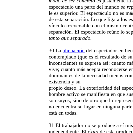
modo de ser concreto
es justamente la 
espectáculo una parte del mundo
se re
le es superior. El espectáculo no es má
de esta separación. Lo que liga a los e
vínculo irreversible con el mismo cent
separación. El espectáculo reúne lo se
tanto que separado
.
30 La
alienación
del espectador en bene
contemplado (que es el resultado de su
inconsciente) se expresa así: cuanto 
vive; cuanto más acepta reconocerse e
dominantes de la necesidad menos com
existencia y su
propio deseo. La exterioridad del espec
hombre activo se manifiesta en que sus
son suyos, sino de otro que lo represen
no encuentra su lugar en ninguna parte
está en todas.
31 El trabajador no se produce a sí m
independiente. El
éxito
de esta producc