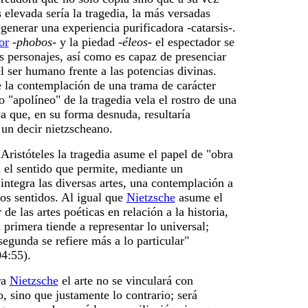
elevada sería la tragedia, la más versadas
 generar una experiencia purificadora -catarsis-.
or
-
phobos
- y la piedad -
éleos
- el espectador se
os personajes, así como es capaz de presenciar
l ser humano frente a las potencias divinas.
e la contemplación de una trama de carácter
lo "apolíneo" de la tragedia vela el rostro de una
a que, en su forma desnuda, resultaría
 un decir nietzscheano.
ristóteles la tragedia asume el papel de "obra
en el sentido que permite, mediante un
integra las diversas artes, una contemplación a
los sentidos. Al igual que
Nietzsche
asume el
 de las artes poéticas en relación a la historia,
primera tiende a representar lo universal;
segunda se refiere más a lo particular"
04:55).
ra
Nietzsche
el arte no se vinculará con
o, sino que justamente lo contrario; será