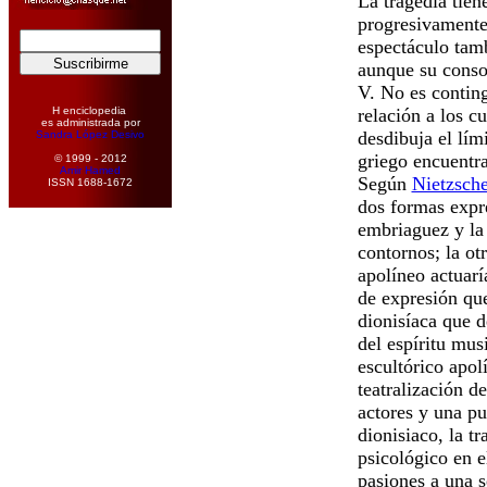
La tragedia tien
progresivamente
espectáculo tam
aunque su consol
V. No es conting
H enciclopedia
relación a los cu
es administrada por
desdibuja el lími
Sandra López Desivo
griego encuentra
© 1999 - 2012
Amir Hamed
Según
Nietzsch
ISSN 1688-1672
dos formas expre
embriaguez y la 
contornos; la ot
apolíneo
actuar
de expresión que
dionisíaca que d
del espíritu mus
escultórico
apol
teatralización de
actores y una pu
dionisiaco, la t
psicológico en e
pasiones a una s