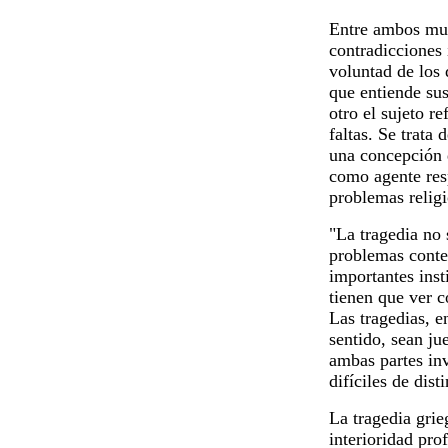
Entre ambos mun
contradicciones 
voluntad de los 
que entiende sus
otro el sujeto r
faltas. Se trata
una concepción d
como agente resp
problemas religio
"La tragedia no 
problemas conte
importantes inst
tienen que ver c
Las tragedias, e
sentido, sean ju
ambas partes inv
difíciles de dis
La tragedia grie
interioridad pro