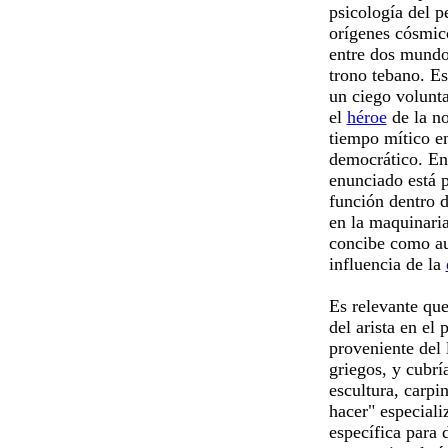
psicología del p
orígenes cósmico
entre dos mundo
trono tebano. Es
un ciego volunta
el
héroe
de la no
tiempo mítico en
democrático. En 
enunciado está p
función dentro d
en la maquinaria
concibe como au
influencia de la
Es relevante que
del arista en el
proveniente del 
griegos, y cubr
escultura, carpi
hacer" especiali
específica par