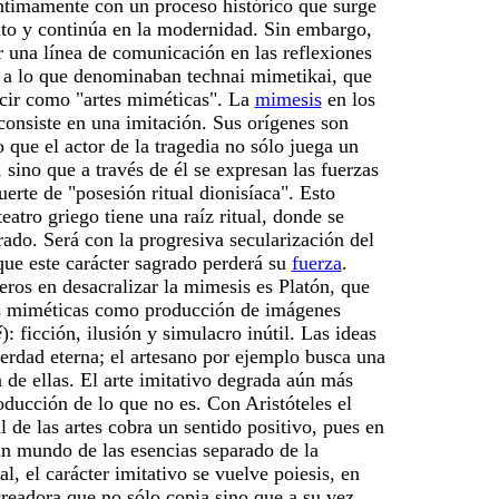
íntimamente con un proceso histórico que surge
nto y continúa en la modernidad. Sin embargo
,
 una línea de comunicación en las reflexiones
o a lo que denominaban t
e
chnai mimetikai, que
cir como "artes miméticas". La
mimesis
en los
consiste en una imitación. Sus orígenes son
o que el actor de la tragedia no sólo juega un
 sino que a través de él se expresan las fuerzas
uerte de "posesión ritual dionisíaca". Esto
teatro griego tiene una raíz ritual, donde se
rado. Será con la progresiva secularización del
ue este carácter sagrado perderá su
fuerza
.
ros en desacralizar la mimesis es Platón, que
es miméticas como producción de imágenes
é
): ficción, ilusión y simulacro inútil. Las ideas
erdad eterna; el artesano por ejemplo busca una
 de ellas. El arte imitativo degrada aún más
oducción de lo que no es. Con Aristóteles el
al de las artes cobra un sentido positivo, pues en
un mundo de las esencias separado de la
al, el carácter imitativo se vuelve poiesis, en
creadora que no sólo copia sino que a su vez