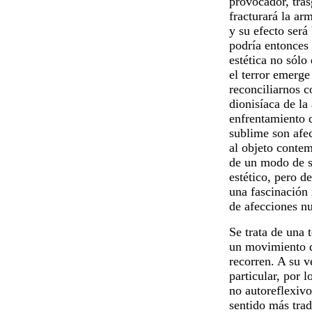
provocador, tras
fracturará la arm
y su efecto será 
podría entonces 
estética no sólo
el terror emerg
reconciliarnos c
dionisíaca de la
enfrentamiento d
sublime son afec
al objeto contem
de un modo de su
estético, pero de
una fascinación 
de afecciones n
Se trata de una t
un movimiento de
recorren. A su v
particular, por l
no autoreflexivo
sentido más trad