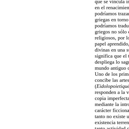
que se vincula 
en el renacimie
podríamos trazar
griegas en torn
podríamos tradu
griegos no sólo 
religiosos, por l
papel aprendido,
divinas en una s
significa que el 
despliega lo sag
mundo antiguo q
Uno de los prime
concibe las art
(
Eidolopoietiqu
responden a la v
copia imperfecta
mediante la intr
carácter ficcion
tanto no existe 
existencia terren
tanto actividad 