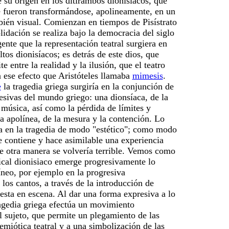
e su origen en los ditirambos dionisíacos, que
 fueron transformándose, apolineamente, en un
bién visual. Comienzan en tiempos de Pisístrato
idación se realiza bajo la democracia del siglo
ente que la representación teatral surgiera en
ltos dionisíacos; es detrás de este dios, que
te entre la realidad y la ilusión, que el teatro
 ese efecto que Aristóteles llamaba
mimesis
.
e
la tragedia griega surgiría en la conjunción de
sivas del mundo griego: una dionsíaca, de la
música, así como la pérdida de límites y
ra apolínea, de la mesura y la contención. Lo
ía en la tragedia de modo "estético"; como modo
 contiene y hace asimilable una experiencia
e otra manera se volvería terrible. Vemos como
ical dionisiaco emerge progresivamente lo
íneo
, por ejemplo en la progresiva
 los cantos, a través de la introducción de
esta en escena. Al dar una forma expresiva a lo
ragedia griega efectúa un movimiento
l sujeto, que permite un plegamiento de las
emiótica teatral y a una simbolización de las