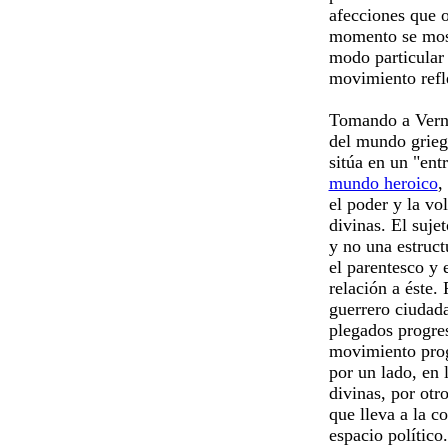
afecciones que o
momento se mos
modo particular 
movimiento refle
Tomando a Verna
del mundo grieg
sitúa en un "ent
mundo heroico
,
el poder y la vo
divinas. El suje
y no una estruct
el parentesco y 
relación a éste. 
guerrero ciudada
plegados progres
movimiento prog
por un lado, en l
divinas, por otr
que lleva a la c
espacio político.