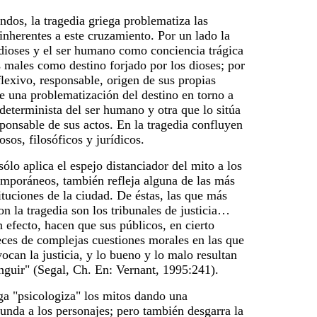
dos, la tragedia griega problematiza las
inherentes a este cruzamiento. Por un lado la
dioses y el ser humano como conciencia trágica
 males como destino forjado por los dioses; por
eflexivo, responsable, origen de sus propias
 de una problematización del destino en torno a
eterminista del ser humano y otra que lo sitúa
onsable de sus actos. En la tragedia confluyen
sos, filosóficos y jurídicos.
sólo aplica el espejo distanciador del mito a los
mporáneos, también refleja alguna de las m
á
s
ituciones de la ciudad. De éstas, las que más
on la tragedia son los tribunales de justicia…
n efecto, hacen que sus públicos, en cierto
eces de complejas cuestiones morales en las que
ocan la justicia, y lo bueno y lo malo resultan
tinguir" (Segal, Ch. En: Vernant, 1995:241).
ga "psicologiza" los mitos dando una
funda a los personajes; pero también desgarra la