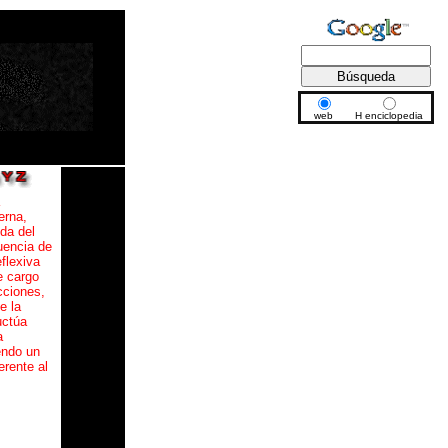
web
H enciclopedia
erna,
ída del
uencia de
flexiva
e cargo
cciones,
e la
uctúa
a
endo un
erente al