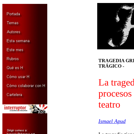
TRAGEDIA GR
TRÁGICO -
La
traged
procesos 
teatro
Ismael Apud