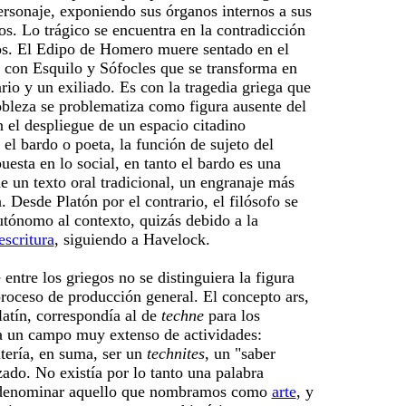
ersonaje, exponiendo sus órganos internos a sus
s. Lo trágico se encuentra en la contradicción
s. El Edipo de Homero muere sentado en el
 con Esquilo y Sófocles que se transforma en
rio y un exiliado. Es con la tragedia griega que
bleza se problematiza como figura ausente del
 el despliegue de un espacio citadino
el bardo o poeta, la función de sujeto del
uesta en lo social, en tanto el bardo es una
e un texto oral tradicional, un engranaje más
. Desde Platón por el contrario, el filósofo
se
tónomo al contexto, quizás debido a la
escritura
, siguiendo a Havelock.
 entre los griegos no se distinguiera la figura
 proceso de producción general. El concepto ars,
lat
í
n, correspondía al de
techn
e
para los
ía un campo muy extenso de actividades:
ntería, en suma, ser un
technit
e
s
, un "saber
zado. No existía por lo tanto una palabra
a denominar aquello que nombramos como
arte
, y