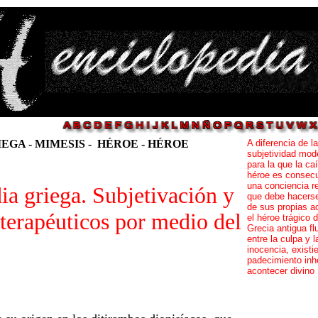
IEGA
-
MIMESIS -
HÉROE - HÉROE
A diferencia de la
subjetividad mod
para la que la ca
héroe es consec
una conciencia re
ia griega. Subjetivación y
que debe hacers
de sus propias a
terapéuticos por medio del
el héroe trágico d
Grecia antigua fl
entre la culpa y l
inocencia, existi
padecimiento inh
acontecer divino