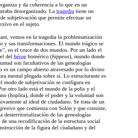
rganiza y da coherencia a lo que en un
traba desorganizado. La
tragedia
tiene un
de subjetivación que permite efectuar un
xivo en el sujeto.
nt, vemos en la tragedia la problematización
o y sus transformaciones. El mundo trágico se
re", en el cruce de dos mundos. Por un lado el
 el del
héroe
homérico (
hippeus
), mundo donde
luntad son facultativos de las genealogías
to es un campo abierto atravesado por lo divino
ura mental plegada sobre sí. Lo estructurante es
el modo de subjetivación se configura en
Por otro lado está el mundo de la polis y el
no (hoplita), donde el poder y la voluntad son
ivamente al ideal de ciudadano. Se trata de un
resivo que comienza con Solón y que consiste,
a desterritorialización de las genealogías
o de una recodificación de la estructura social
onstrucción de la figura del ciudadano y del