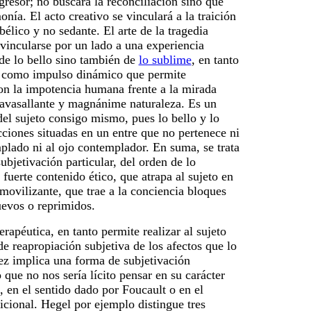
gresor; no buscará la reconciliación sino que
onía. El acto creativo se vinculará a la traición
bélico y no sedante. El arte de la tragedia
vincularse por un lado a una experiencia
 de lo bello sino también de
lo sublime
, en tanto
e como impulso dinámico que permite
on la impotencia humana frente a la mirada
 avasallante y magnánime naturaleza. Es un
el sujeto consigo mismo, pues lo bello y lo
ciones situadas en un entre que no pertenece ni
plado ni al ojo contemplador. En suma, se trata
bjetivación particular, del orden de lo
 fuerte contenido ético, que atrapa al sujeto en
movilizante, que trae a la conciencia bloques
uevos o reprimidos.
erapéutica, en tanto permite realizar al sujeto
 reapropiación subjetiva de los afectos que lo
ez implica una forma de subjetivación
o que no nos sería lícito pensar en su carácter
, en el sentido dado por Foucault o en el
icional. Hegel por ejemplo distingue tres