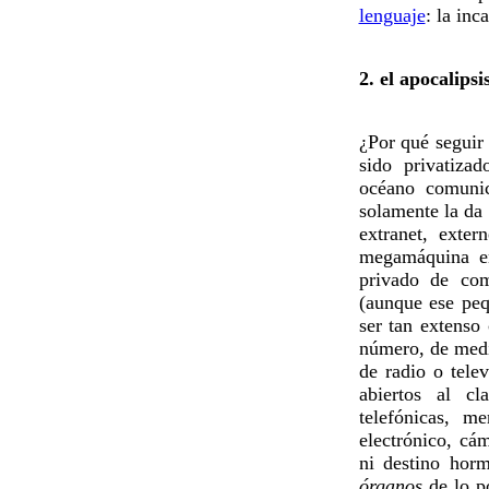
lenguaje
: la inc
2. el apocalips
¿Por qué seguir
sido privatiza
océano comuni
solamente la da 
extranet, exte
megamáquina e
privado de co
(aunque ese peq
ser tan extens
número, de medi
de radio o tele
abiertos al c
telefónicas, me
electrónico, cá
ni destino hor
órganos
de lo po