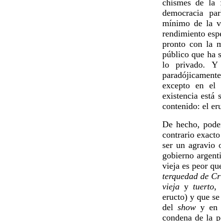
chismes de la 
democracia par
mínimo de la vi
rendimiento espe
pronto con la m
público que ha 
lo privado. 
paradójicament
excepto en el 
existencia está
contenido: el er
De hecho, podem
contrario exacto
ser un agravio 
gobierno argenti
vieja es peor qu
terquedad de Cr
vieja
y
tuerto
,
eructo) y que s
del
show
y en l
condena de la p