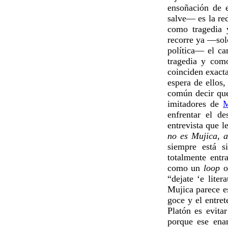
ensoñación de 
salve— es la red
como tragedia 
recorre ya —solo
política— el c
tragedia y com
coinciden exact
espera de ellos
común decir q
imitadores de
M
enfrentar el de
entrevista que l
no es Mujica, 
siempre está s
totalmente ent
como un
loop
o 
“dejate ‘e liter
Mujica parece es
goce y el entre
Platón es evita
porque ese ena