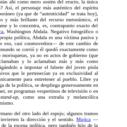
stán ahí como mero sostén del eructo, la única
? Así, el personaje más auténtico del espíritu
oráneo (ya que de “autenticidad” se trata hoy),
o y más brillante del recurso metonímico, el
ume y lo concentra, es, contrapunto exacto del
ca
, Washington Abdala. Negativo fotográfico o
 propia política, Abdala es una víctima pasiva y
por eso, casi conmovedora— de este cambio de
l mundo se corrió y él quedó exactamente como
o morisquetas, ya no en actos de gobierno (que
eclamaban y lo aclamaban más y más como
igándolo a impostar el falsete del joven piola
sivos que le pertenecían ya en exclusividad al
nicamente para entretener al pueblo. Libre ya
ga de la política, se despliega generosamente en
net, en programas vespertinos de televisión o en
l
stand-up
, como una extraña y melancólica
 mismo.
rmano del otro lado del espejo; algunos tramos
 invierten la dirección y el sentido.
Mujica
—
 de la escena política, pero también hijo de la