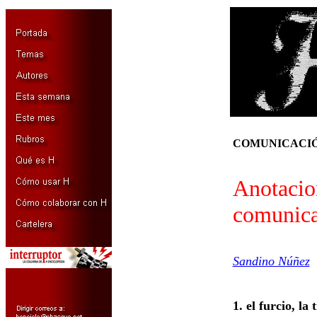
COMUNICACIÓN
Anotacion
comunic
Sandino Núñez
1. el furcio, la 