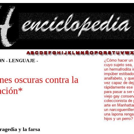
 - LENGUAJE -
¿Cómo hacer un 
cuyo sujeto sea,
un hermafrodita 
impúber estibador
es oscuras contra la
analfabeto, y qu
vez capaz de dej
rápidamente ese 
ación*
para pasar a ser 
viejo gay conser
coleccionista de
arte en Manhattan
un narcoguerriller
una lapona renga
hijos y un perro?
tragedia y la farsa