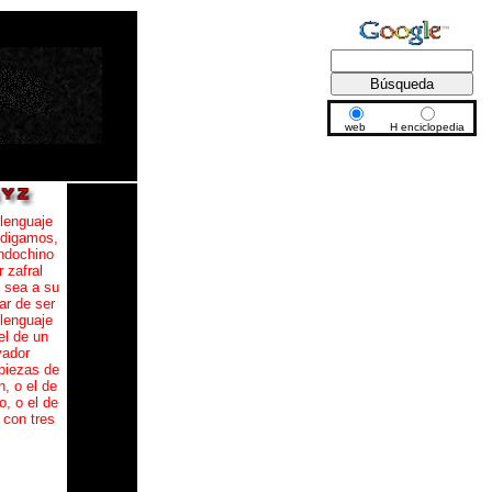
web
H enciclopedia
lenguaje
 digamos,
indochino
 zafral
e sea a su
ar de ser
lenguaje
el de un
vador
 piezas de
, o el de
o, o el de
 con tres