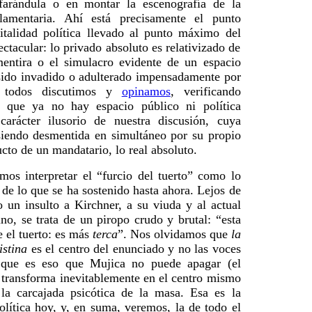
farándula o en montar la escenografía de la
lamentaria. Ahí está precisamente el punto
talidad política llevado al punto máximo del
ctacular: lo privado absoluto es relativizado de
entira o el simulacro evidente de un espacio
sido invadido o adulterado impensadamente por
Y todos discutimos y
opinamos
, verificando
e que ya no hay espacio público ni política
carácter ilusorio de nuestra discusión, cuya
 siendo desmentida en simultáneo por su propio
ucto de un mandatario, lo real absoluto.
os interpretar el “furcio del tuerto” como lo
 de lo que se ha sostenido hasta ahora. Lejos de
o un insulto a Kirchner, a su viuda y al actual
no, se trata de un piropo crudo y brutal: “esta
e el tuerto: es más
terca
”. Nos olvidamos que
la
istina
es el centro del enunciado y no las voces
 que es eso que Mujica no puede apagar (el
e transforma inevitablemente en el centro mismo
a carcajada psicótica de la masa. Esa es la
olítica hoy, y, en suma, veremos, la de todo el