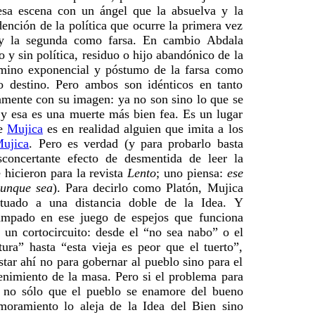
esa escena con un ángel que la absuelva y la
ención de la política que ocurre la primera vez
y la segunda como farsa. En cambio Abdala
 y sin política, residuo o hijo abandónico de la
amino exponencial y póstumo de la farsa como
o destino. Pero ambos son idénticos en tanto
amente con su imagen: ya no son sino lo que se
, y esa es una muerte más bien fea. Es un lugar
ue
Mujica
es en realidad alguien que imita a los
ujica
. Pero es verdad (y para probarlo basta
sconcertante efecto de desmentida de leer la
e hicieron para la revista
Lento
; uno piensa:
ese
aunque sea
). Para decirlo como Platón, Mujica
ituado a una distancia doble de la Idea. Y
rampado en ese juego de espejos que funciona
un cortocircuito: desde el “no sea nabo” o el
atura” hasta “esta vieja es peor que el tuerto”,
tar ahí no para gobernar al pueblo sino para el
tenimiento de la masa. Pero si el problema para
r no sólo que el pueblo se enamore del bueno
moramiento lo aleja de la Idea del Bien sino