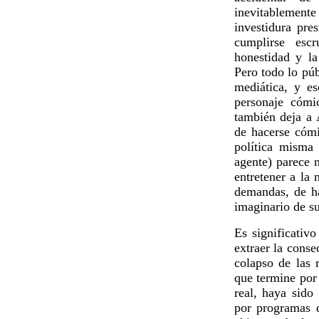
inevitablemente
investidura pre
cumplirse esc
honestidad y la
Pero todo lo púb
mediática, y e
personaje cómi
también deja a A
de hacerse cómi
política misma
agente) parece n
entretener a la 
demandas, de ha
imaginario de su
Es significativo
extraer la conse
colapso de las r
que termine por
real, haya sido
por programas d