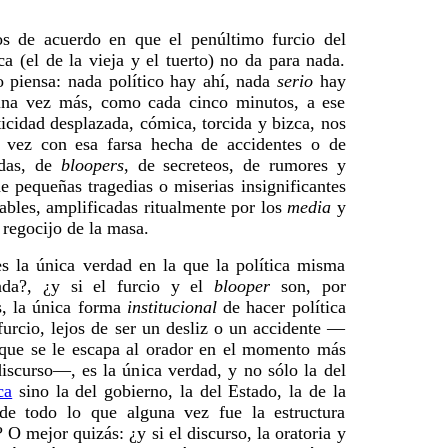
os de acuerdo en que el penúltimo furcio del
a (el de la vieja y el tuerto) no da para nada.
o piensa: nada político hay ahí, nada
serio
hay
una vez más, como cada cinco minutos, a ese
icidad desplazada, cómica, torcida y bizca, nos
a vez con esa farsa hecha de accidentes o de
adas, de
bloopers
, de secreteos, de rumores y
 de pequeñas tragedias o miserias insignificantes
ables, amplificadas ritualmente por los
media
y
l regocijo de la masa.
es la única verdad en la que la política misma
ada?, ¿y si el furcio y el
blooper
son, por
s, la única forma
institucional
de hacer política
furcio, lejos de ser un desliz o un accidente —
que se le escapa al orador en el momento más
iscurso—, es la única verdad, y no sólo la del
ca
sino la del gobierno, la del Estado, la de la
 de todo lo que alguna vez fue la estructura
? O mejor quizás: ¿y si el discurso, la oratoria y