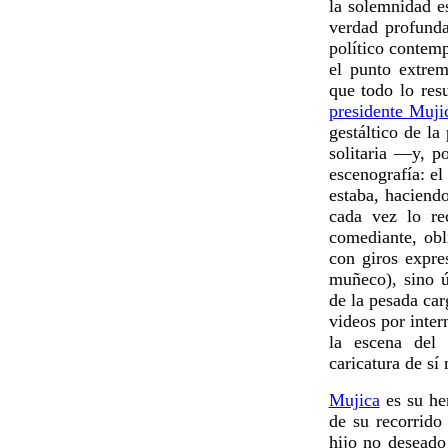
la solemnidad e
verdad profunda
político contemp
el punto extrem
que todo lo res
presidente Muji
gestáltico de la
solitaria —y, 
escenografía: e
estaba, haciend
cada vez lo r
comediante, obl
con giros expre
muñeco), sino ú
de la pesada car
videos por inter
la escena de
caricatura de sí
Mujica
es su he
de su recorrido
hijo no deseado