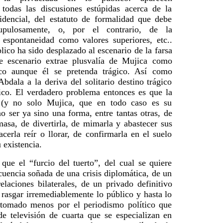
 todas las discusiones estúpidas acerca de la
sidencial, del estatuto de formalidad que debe
rupulosamente, o, por el contrario, de la
 espontaneidad como valores superiores, etc..
lico ha sido desplazado al escenario de la farsa
se escenario extrae plusvalía de Mujica como
co aunque él se pretenda trágico. Así como
bdala a la deriva del solitario destino trágico
co. El verdadero problema entonces es que la
 (y no solo Mujica, que en todo caso es su
o ser ya sino una forma, entre tantas otras, de
masa, de divertirla, de mimarla y abastecer sus
cerla reír o llorar, de confirmarla en el suelo
 existencia.
 que el “furcio del tuerto”, del cual se quiere
cuencia soñada de una crisis diplomática, de un
elaciones bilaterales, de un privado definitivo
 rasgar irremediablemente lo público y hasta lo
 tomado menos por el periodismo político que
e televisión de cuarta que se especializan en