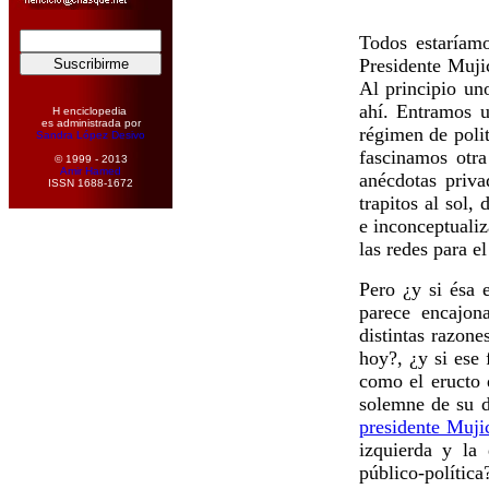
Todos estaríam
Presidente Mujic
Al principio un
ahí. Entramos 
H enciclopedia
es administrada por
régimen de polit
Sandra López Desivo
fascinamos otr
© 1999 - 2013
Amir Hamed
anécdotas priv
ISSN 1688-1672
trapitos al sol,
e inconceptualiz
las redes para e
Pero ¿y si ésa 
parece encajon
distintas razone
hoy?, ¿y si ese 
como el eructo 
solemne de su d
presidente Muji
izquierda y la
público-política