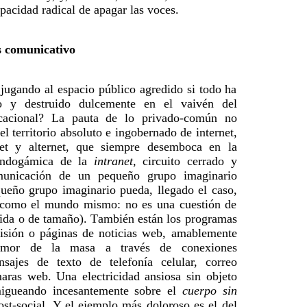
apacidad radical de apagar las voces.
is comunicativo
 jugando al espacio público agredido si todo ha
do y destruido dulcemente en el vaivén del
cacional? La pauta de lo privado-común no
el territorio absoluto e ingobernado de internet,
rnet y alternet, que siempre desemboca en la
ndogámica de la
intranet
, circuito cerrado y
municación de un pequeño grupo imaginario
ueño grupo imaginario pueda, llegado el caso,
o como el mundo mismo: no es una cuestión de
da o de tamaño). También están los programas
visión o páginas de noticias web, amablemente
lamor de la masa a través de conexiones
nsajes de texto de telefonía celular, correo
maras web. Una electricidad ansiosa sin objeto
migueando incesantemente sobre el
cuerpo sin
st-social. Y el ejemplo más doloroso es el del