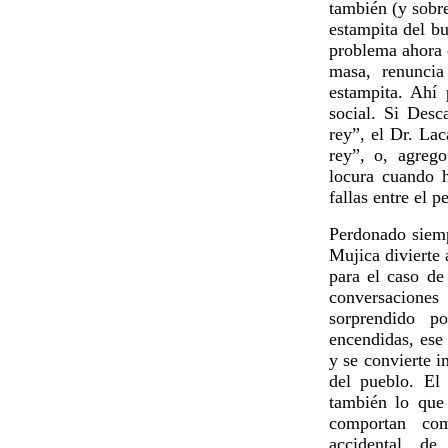
también (y sobre
estampita del bu
problema ahora 
masa, renunci
estampita. Ahí 
social. Si Desc
rey”, el Dr. Lac
rey”, o, agreg
locura cuando h
fallas entre el p
Perdonado siemp
Mujica divierte 
para el caso d
conversaciones
sorprendido p
encendidas, ese
y se convierte 
del pueblo. El
también lo que
comportan com
accidental de