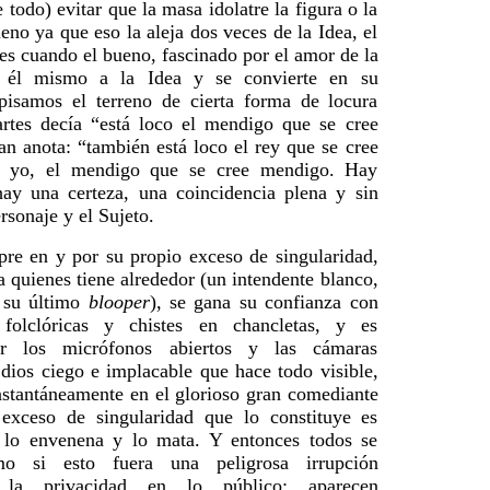
 todo) evitar que la masa idolatre la figura o la
eno ya que eso la aleja dos veces de la Idea, el
es cuando el bueno, fascinado por el amor de la
a él mismo a la Idea y se convierte en su
pisamos el terreno de cierta forma de locura
artes decía “está loco el mendigo que se cree
an anota: “también está loco el rey que se cree
o yo, el mendigo que se cree mendigo. Hay
ay una certeza, una coincidencia plena y sin
ersonaje y el Sujeto.
re en y por su propio exceso de singularidad,
a quienes tiene alrededor (un intendente blanco,
e su último
blooper
), se gana su confianza con
 folclóricas y chistes en chancletas, y es
or los micrófonos abiertos y las cámaras
 dios ciego e implacable que hace todo visible,
instantáneamente en el glorioso gran comediante
 exceso de singularidad que lo constituye es
 lo envenena y lo mata. Y entonces todos se
o si esto fuera una peligrosa irrupción
 la privacidad en lo público: aparecen