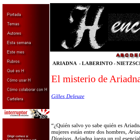
ARIADNA
- LABERINTO -
NIETZSC
El misterio de Ariadn
Gilles Deleuze
“¿Quién salvo yo sabe quién es Ariadn
mujeres están entre dos hombres,
Ariad
Dionisos
. Ariadna juega un rol esencial