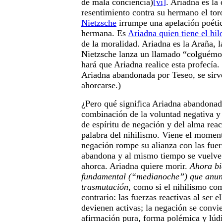
de mala conciencia)
[vi]
. Ariadna es la
resentimiento contra su hermano el tor
Nietzsche
irrumpe una apelación poéti
hermana. Es
Ariadna quien tiene el hil
de la moralidad. Ariadna es la Araña, l
Nietzsche lanza un llamado “colguémos
hará que Ariadna realice esta profecía. 
Ariadna abandonada por Teseo, se sirve
ahorcarse.)
¿Pero qué significa Ariadna abandonad
combinación de la voluntad negativa y 
de espíritu de negación y del alma reac
palabra del nihilismo. Viene el momen
negación rompe su alianza con las fuerz
abandona y al mismo tiempo se vuelve 
ahorca. Ariadna quiere morir.
Ahora bi
fundamental (“medianoche”) que anun
trasmutación
, como si el nihilismo com
contrario: las fuerzas reactivas al ser 
devienen activas; la negación se convi
afirmación pura, forma polémica y lúd