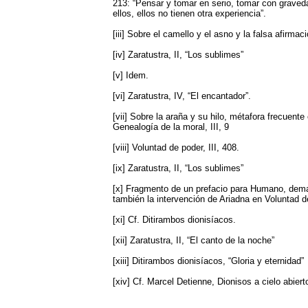
213: “Pensar y tomar en serio, tomar con graved
ellos, ellos no tienen otra experiencia”.
[iii] Sobre el camello y el asno y la falsa afirmaci
[iv] Zaratustra, II, “Los sublimes”
[v] Idem.
[vi] Zaratustra, IV, “El encantador”.
[vii] Sobre la araña y su hilo, métafora frecuente
Genealogía de la moral, III, 9
[viii] Voluntad de poder, III, 408.
[ix] Zaratustra, II, “Los sublimes”
[x] Fragmento de un prefacio para Humano, dem
también la intervención de Ariadna en Voluntad de
[xi] Cf. Ditirambos dionisíacos.
[xii] Zaratustra, II, “El canto de la noche”
[xiii] Ditirambos dionisíacos, “Gloria y eternidad”
[xiv] Cf. Marcel Detienne, Dionisos a cielo abiert