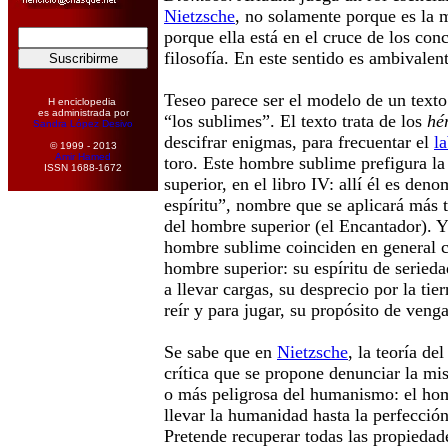
Nietzsche
, no solamente porque es la 
porque ella está en el cruce de los con
filosofía. En este sentido es ambivalent
Teseo parece ser el modelo de un texto 
H enciclopedia
es administrada por
“los sublimes”. El texto trata de los
hé
Sandra López Desivo
descifrar enigmas, para frecuentar el
l
© 1999 - 2013
Amir Hamed
toro. Este hombre sublime prefigura la
ISSN 1688-1672
superior, en el libro IV: allí él es den
espíritu”, nombre que se aplicará más 
del hombre superior (el Encantador). Y 
hombre sublime coinciden en general co
hombre superior: su espíritu de serieda
a llevar cargas, su desprecio por la tie
reír y para jugar, su propósito de veng
Se sabe que en
Nietzsche
, la teoría de
crítica que se propone denunciar la mi
o más peligrosa del humanismo: el hom
llevar la humanidad hasta la perfección
Pretende recuperar todas las propiedad