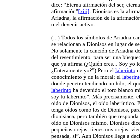
dice: “Eterna afirmación del ser, etern
afirmación”
[xiii]
. Dionisos es la afirm
Ariadna, la afirmación de la afirmació
o el devenir activo.
(...) Todos los símbolos de Ariadna c
se relacionan a Dionisos en lugar de s
No solamente la canción de Ariadna dej
del resentimiento, para ser una búsque
que ya afirma (¿Quién eres... Soy yo l
¿Enteramente yo?”) Pero el
laberinto
n
conocimiento y de la moral; el
laberint
donde penetra tendiendo un hilo, el que
laberinto
ha devenido el toro blanco m
soy tu laberinto”. Más precisamente, el
oído de Dionisos, el oído laberíntico.
tenga oídos como los de Dionisos, para
dionisíaca, pero también que responda 
oído de Dionisos mismo. Dionisos dice
pequeñas orejas, tienes mis orejas, vie
pensada, si”. Aun Dionisos llega a dec