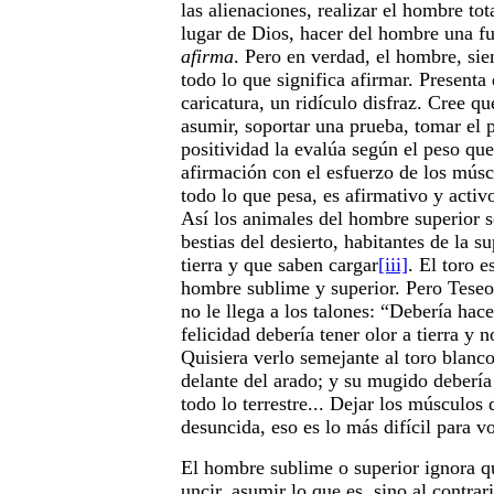
las alienaciones, realizar el hombre to
lugar de Dios, hacer del hombre una f
afirma
. Pero en verdad, el hombre, sie
todo lo que significa afirmar. Presenta
caricatura, un ridículo disfraz. Cree qu
asumir, soportar una prueba, tomar el 
positividad la evalúa según el peso qu
afirmación con el esfuerzo de los músc
todo lo que pesa, es afirmativo y activ
Así los animales del hombre superior s
bestias del desierto, habitantes de la s
tierra y que saben cargar
[iii]
. El toro 
hombre sublime y superior. Pero Teseo 
no le llega a los talones: “Debería hac
felicidad debería tener olor a tierra y n
Quisiera verlo semejante al toro blanc
delante del arado; y su mugido debería
todo lo terrestre... Dejar los músculos 
desuncida, eso es lo más difícil para v
El hombre sublime o superior ignora qu
uncir, asumir lo que es, sino al contrari