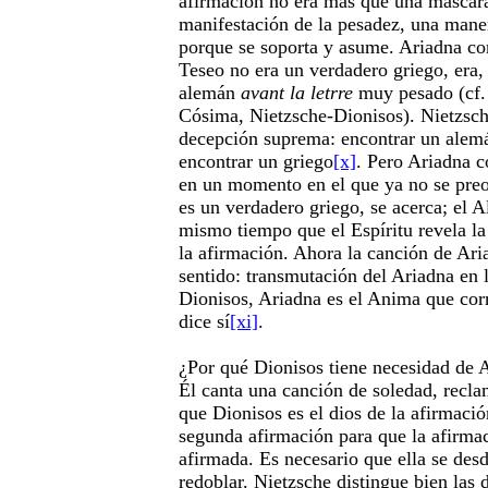
afirmación no era más que una mascara
manifestación de la pesadez, una maner
porque se soporta y asume. Ariadna c
Teseo no era un verdadero griego, era, 
alemán
avant la letrre
muy pesado (cf.
Cósima, Nietzsche-Dionisos). Nietzsche
decepción suprema: encontrar un alemá
encontrar un griego
[x]
. Pero Ariadna 
en un momento en el que ya no se pre
es un verdadero griego, se acerca; el A
mismo tiempo que el Espíritu revela la
la afirmación. Ahora la canción de Ari
sentido: transmutación del Ariadna en 
Dionisos, Ariadna es el Anima que cor
dice sí
[xi]
.
¿Por qué Dionisos tiene necesidad de 
Él canta una canción de soledad, recl
que Dionisos es el dios de la afirmació
segunda afirmación para que la afirma
afirmada. Es necesario que ella se des
redoblar. Nietzsche distingue bien las