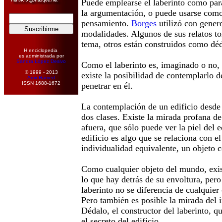
Puede emplearse el laberinto como par
la argumentación, o puede usarse co
pensamiento.
Borges
utilizó con gener
modalidades. Algunos de sus relatos t
tema, otros están construidos como déd
H enciclopedia
es administrada por
Sandra López Desivo
Como el laberinto es, imaginado o no, 
© 1999 - 2013
existe la posibilidad de contemplarlo d
Amir Hamed
ISSN 1688-1672
penetrar en él.
La contemplación de un edificio desde 
dos clases. Existe la mirada profana d
afuera, que sólo puede ver la piel del 
edificio es algo que se relaciona con 
individualidad equivalente, un objeto
Como cualquier objeto del mundo, exis
lo que hay detrás de su envoltura, pero
laberinto no se diferencia de cualquier 
Pero también es posible la mirada del i
Dédalo, el constructor del laberinto, q
el secreto del edificio.