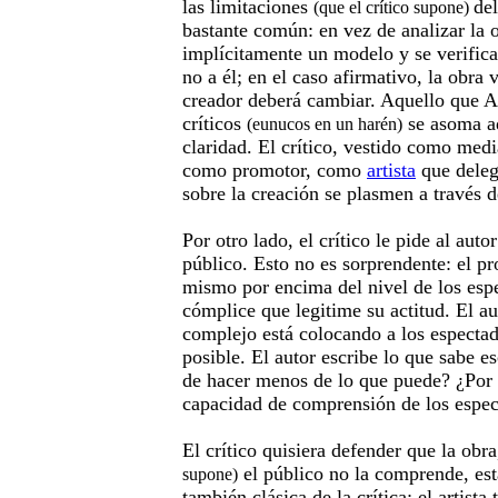
las limitaciones
del
(que el crítico supone)
bastante común: en vez de analizar la o
implícitamente un modelo y se verifica
no a él; en el caso afirmativo, la obra v
creador deberá cambiar. Aquello que A
críticos
se asoma aq
(eunucos en un harén)
claridad. El crítico, vestido como medi
como promotor, como
artista
que delega
sobre la creación se plasmen a través d
Por otro lado, el crítico le pide al aut
público. Esto no es sorprendente: el pro
mismo por encima del nivel de los esp
cómplice que legitime su actitud. El au
complejo está colocando a los espectad
posible. El autor escribe lo que sabe es
de hacer menos de lo que puede? ¿Por 
capacidad de comprensión de los espec
El crítico quisiera defender que la obr
el público no la comprende, est
supone)
también clásica de la crítica: el artista