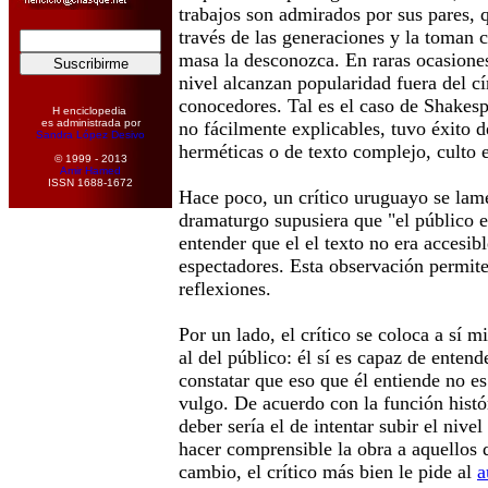
trabajos son admirados por sus pares, 
través de las generaciones y la toman
masa la desconozca. En raras ocasione
nivel alcanzan popularidad fuera del cí
conocedores. Tal es el caso de Shakesp
H enciclopedia
es administrada por
no fácilmente explicables, tuvo éxito 
Sandra López Desivo
herméticas o de texto complejo, culto e
© 1999 - 2013
Amir Hamed
ISSN 1688-1672
Hace poco, un crítico uruguayo se lam
dramaturgo supusiera que "el público e
entender que el el texto no era accesib
espectadores. Esta observación permit
reflexiones.
Por un lado, el crítico se coloca a sí 
al del público: él sí es capaz de entend
constatar que eso que él entiende no e
vulgo. De acuerdo con la función histó
deber sería el de intentar subir el nivel
hacer comprensible la obra a aquellos 
cambio, el crítico más bien le pide al
a