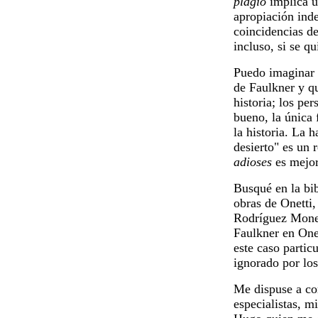
plagio
implica un
apropiación inde
coincidencias de
incluso, si se q
Puedo imaginar s
de Faulkner y q
historia; los pe
bueno, la única 
la historia. La 
desierto" es un 
adioses
es mejor
Busqué en la bi
obras de Onetti
Rodríguez Moneg
Faulkner en Onet
este caso partic
ignorado por los
Me dispuse a co
especialistas, m