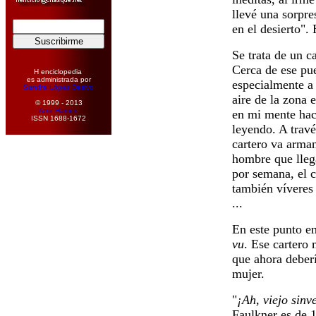
llevé una sorpre
en el desierto". 
Se trata de un c
Cerca de ese pu
H enciclopedia
es administrada por
especialmente a 
Sandra López Desivo
aire de la zona 
© 1999 - 2013
Amir Hamed
en mi mente hac
ISSN 1688-1672
leyendo. A travé
cartero va arman
hombre que llega
por semana, el ca
también víveres 
...
En este punto e
vu
. Ese cartero 
que ahora deberí
mujer.
"
¡Ah, viejo sinv
Faulkner es de 1