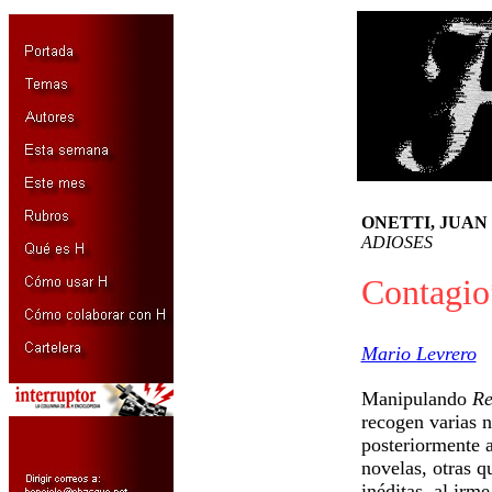
ONETTI, JUAN
ADIOSES
Contagio
Mario Levrero
Manipulando
Re
recogen varias n
posteriormente 
novelas, otras q
inéditas, al irm