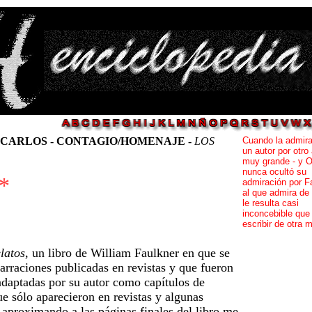
 CARLOS - CONTAGIO/HOMENAJE -
LOS
Cuando la admira
un autor por otro
muy grande - y O
nunca ocultó su
*
admiración por Fa
al que admira de
le resulta casi
inconcebible que
escribir de otra 
latos
, un libro de William Faulkner en que se
arraciones publicadas en revistas y que fueron
adaptadas por su autor como capítulos de
ue sólo aparecieron en revistas y algunas
e aproximando a las páginas finales del libro me