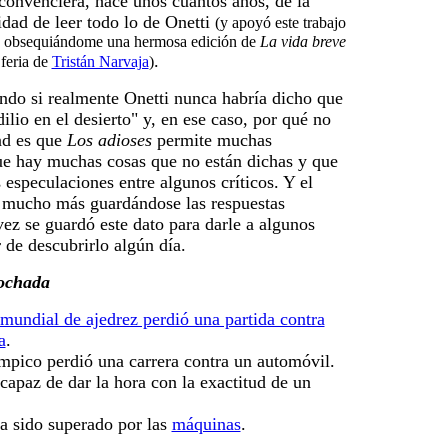
onvenciera, hace unos cuantos años, de la
dad de leer todo lo de Onetti
(y apoyó este trabajo
 obsequiándome una hermosa edición de
La vida breve
.
 feria de
Tristán Narvaja
)
do si realmente Onetti nunca habría dicho que
dilio en el desierto" y, en ese caso, por qué no
ad es que
Los adioses
permite muchas
ue hay muchas cosas que no están dichas y que
 especulaciones entre algunos críticos. Y el
a mucho más guardándose las respuestas
 vez se guardó este dato para darle a algunos
r de descubrirlo algún día.
nochada
undial de ajedrez perdió una partida contra
a
.
pico perdió una carrera contra un automóvil.
capaz de dar la hora con la exactitud de un
a sido superado por las
máquinas
.