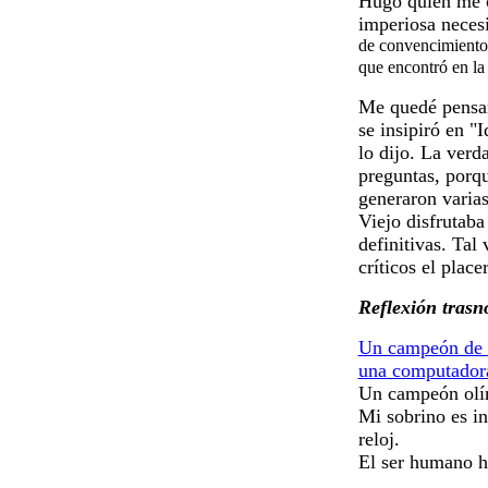
Hugo quien me c
imperiosa necesi
de convencimiento
que encontró en la
Me quedé pensan
se insipiró en "I
lo dijo. La verd
preguntas, porq
generaron varias
Viejo disfrutab
definitivas. Tal
críticos el place
Reflexión tras
Un campeón de m
una computador
Un campeón olím
Mi sobrino es in
reloj.
El ser humano h