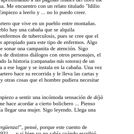
sa. Me encuentro con un relato titulado "Idilio
Empiezo a leerlo y ... no lo puedo creer.
artero que vive en un pueblo entre montañas.
eblo hay una cabaña que se alquila
enfermos de tuberculosis, pues se cree que el
es apropiado para este tipo de enfermos. Algo
e sonar una campanita de atención. Sigo
s de distintos diálogos con otros personajes, el
do la historia
de un
(campanadas más sonoras)
 a ese lugar y se instala en la cabaña. Una vez
rtero hace su recorrida y le lleva las cartas y
y otras cosas que el hombre pudiera necesitar
mpiezo a sentir una incómoda sensación de
déjà
me hace acordar a cierto bolichero ... Pienso
a llegar una mujer. Sigo leyendo. Llega una
ergüenza!
", pensé, porque este cuento de
931 ... y si bien yo no sabía cuándo escribió