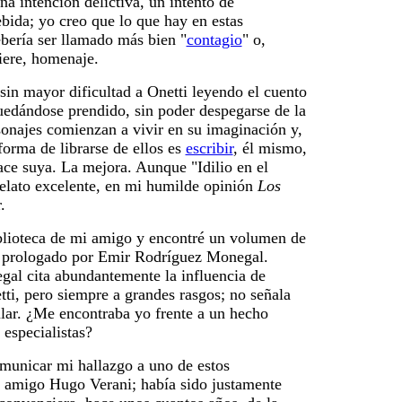
a intención delictiva, un intento de
bida; yo creo que lo que hay en estas
bería ser llamado más bien "
contagio
" o,
uiere, homenaje.
in mayor dificultad a Onetti leyendo el cuento
uedándose prendido, sin poder despegarse de la
rsonajes comienzan a vivir en su imaginación y,
forma de librarse de ellos es
escribir
, él mismo,
hace suya. La mejora. Aunque "Idilio en el
relato excelente, en mi humilde opinión
Los
.
blioteca de mi amigo y encontré un volumen de
, prologado por Emir Rodríguez Monegal.
al cita abundantemente la influencia de
ti, pero siempre a grandes rasgos; no señala
ular. ¿Me encontraba yo frente a un hecho
 especialistas?
municar mi hallazgo a uno de estos
i amigo Hugo Verani; había sido justamente