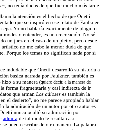
ses
, no tenía dudas de que fue mucho más tarde.
lama la atención es el hecho de que Onetti
tado que se inspiró en ese relato de Faulkner,
 sepa. Yo no hablaría exactamente de plagio o
i modesto entender, es una recreación. No sé
do un juez en el caso de un pleito, pero desde
a artístico no me cabe la menor duda de que
te. Porque los temas no significan nada por sí
 indudable que Onetti desarrolló su historia a
uación básica narrada por Faulkner, también es
o hizo a su manera
(quiero decir, a la manera de
n la forma fragmentaria y casi indirecta de ir
 datos que arman
Los adioses
es también la
 en el desierto", no me parece apropiado hablar
o la admiración de un autor por otro autor es
Onetti nunca ocultó su admiración por
ue
admira
de tal modo le resulta casi
 se pueda escribir de otra manera. La palabra