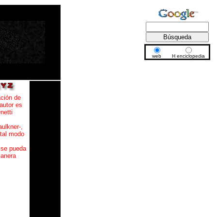
web
H enciclopedia
ción de
 autor es
netti
ulkner-,
 tal modo
 se pueda
manera