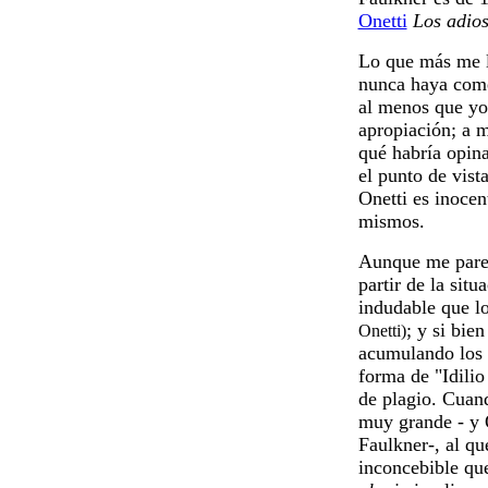
Onetti
Los adio
Lo que más me l
nunca haya comen
al menos que yo
apropiación; a m
qué habría opina
el punto de vist
Onetti es inocen
mismos.
Aunque me parece
partir de la sit
indudable que l
; y si bie
Onetti)
acumulando los
forma de "Idilio
de plagio. Cuand
muy grande - y 
Faulkner-, al q
inconcebible que