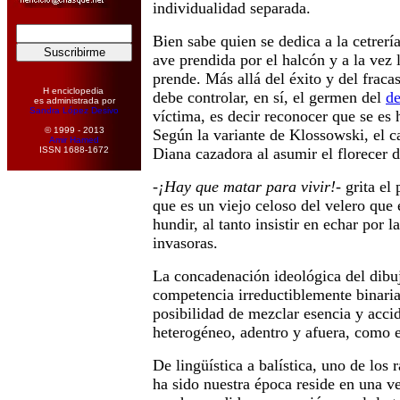
individualidad separada.
Bien sabe quien se dedica a la cetrería
ave prendida por el halcón y a la vez 
prende. Más allá del éxito y del fraca
H enciclopedia
debe controlar, en sí, el germen del
d
es administrada por
Sandra López Desivo
víctima, es decir reconocer que se es 
© 1999 - 2013
Según la variante de Klossowski, el c
Amir Hamed
ISSN 1688-1672
Diana cazadora al asumir el florecer d
-
¡Hay que matar para vivir!
- grita el
que es un viejo celoso del velero que
hundir, al tanto insistir en echar por l
invasoras.
La concadenación ideológica del dib
competencia irreductiblemente binaria
posibilidad de mezclar esencia y accid
heterogéneo, adentro y afuera, como e
De lingüística a balística, uno de los
ha sido nuestra época reside en una ve