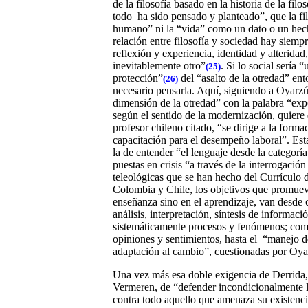
de la filosofía basado en la historia de la filo
todo
ha sido pensado y planteado”, que la fi
humano” ni la “vida” como un dato o un he
relación entre filosofía y sociedad hay siemp
reflexión y experiencia, identidad y alteridad
inevitablemente otro”
. Si lo social sería 
(25)
protección”
del “asalto de la otredad” ent
(26)
necesario pensarla. Aquí, siguiendo a Oyarz
dimensión de la otredad” con la palabra “exp
según el sentido de la modernización, quiere 
profesor chileno citado, “se dirige a la forma
capacitación para el desempeño laboral”. Es
la de entender “el lenguaje desde la categor
puestas en crisis “a través de la interrogació
teleológicas que se han hecho del Currículo d
Colombia y Chile, los objetivos que promueve
enseñanza sino en el aprendizaje,
van desde 
análisis, interpretación, síntesis de informa
sistemáticamente procesos y fenómenos; com
opiniones y sentimientos, hasta el
“manejo de
adaptación al cambio”, cuestionadas por Oya
Una vez más esa doble exigencia de Derrida,
Vermeren, de “defender incondicionalmente l
contra todo aquello que amenaza su existenci