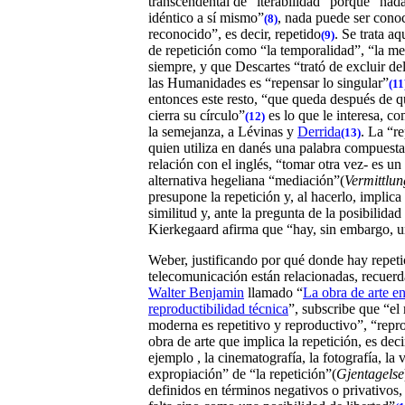
transcendental de “iterabilidad” porque “na
idéntico a sí mismo”
, nada puede ser conoc
(8)
reconocido”, es decir, repetido
. Se trata a
(9)
de repetición como “la temporalidad”, “la me
siempre, y que Descartes “trató de excluir de
las Humanidades es “
repensar lo singular”
(11
entonces
este resto, “que queda después de q
cierra su círculo”
es lo que le interesa, co
(12)
la semejanza, a Lévinas y
Derrida
. La “r
(13)
quien utiliza en danés una palabra compuesta
relación con el inglés, “tomar otra vez- es un
alternativa hegeliana “mediación”(
Vermittlun
presupone la repetición y, al hacerlo, implica
similitud y, ante la pregunta de la posibilidad
Kierkegaard afirma que “hay, sin embargo, u
Weber, justificando por qué donde hay repetic
telecomunicación están relacionadas, recuerd
Walter Benjamin
llamado “
La obra de arte en
reproductibilidad técnica
”, subscribe que “el
moderna es repetitivo y reproductivo”, “repro
obra de arte que implica la repetición, es deci
ejemplo , la cinematografía, la fotografía, la 
expropiación” de “la repetición”(
Gjentagelse
definidos en términos negativos o privativos,