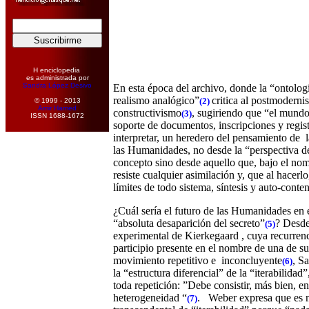
H enciclopedia
es administrada por
Sandra López Desivo
En esta época del archivo, donde la “ontologí
realismo analógico”
critica al postmoderni
(2)
© 1999 - 2013
Amir Hamed
constructivismo
, sugiriendo que “el mundo
(3)
ISSN 1688-1672
soporte de documentos, inscripciones y regist
interpretar, un heredero del pensamiento de
las Humanidades, no desde la “perspectiva de
concepto sino desde
aquello que, bajo el no
resiste
cualquier
asimilación y, que al hacerlo
límites de todo sistema, síntesis y auto-conte
¿Cuál sería el futuro de las Humanidades en
“absoluta desaparición del secreto”
? Desde
(5)
experimental de Kierkegaard , cuya recurrenc
participio presente en el nombre de una de s
movimiento repetitivo e
inconcluyente
, S
(6)
la “estructura diferencial” de la “iterabilida
toda repetición: ”Debe consistir, más bien, en
heterogeneidad “
.
Weber expresa que es n
(7)