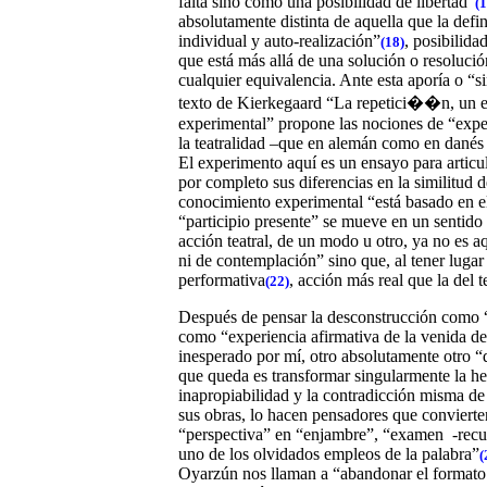
falta sino como una posibilidad de libertad”
(1
absolutamente distinta de aquella que la def
individual y auto-realización”
, posibilida
(18)
que está más allá de una solución o resoluci
cualquier equivalencia. Ante esta aporía o “si
texto de Kierkegaard “La repetici��n, un e
experimental” propone las nociones de “expe
la teatralidad –que en alemán como en danés 
El experimento aquí es un ensayo para articul
por completo sus diferencias en la similitud d
conocimiento experimental “está basado en el
“participio presente” se mueve en un sentido
acción teatral, de un modo u otro, ya no es a
ni de contemplación” sino que, al tener lugar
performativa
, acción más real que la del t
(22)
Después de pensar la desconstrucción como “
como “experiencia afirmativa de la venida de
inesperado por mí, otro absolutamente otro 
que queda es transformar singularmente la her
inapropiabilidad y la contradicción misma de
sus obras, lo hacen pensadores que convierte
“perspectiva” en “enjambre”, “examen
-rec
uno de los olvidados empleos de la palabra”
(
Oyarzún nos llaman a “abandonar el formato 