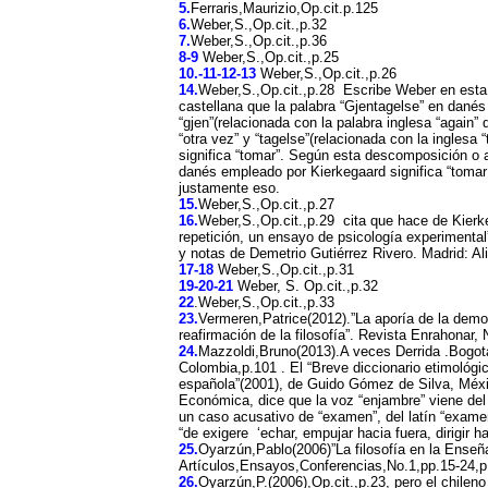
5.
Ferraris,Maurizio,Op.cit.p.125
6.
Weber,S.,Op.cit.,p.32
7.
Weber,S.,Op.cit.,p.36
8-9
Weber,S.,Op.cit.,p.25
10.-11-12-13
Weber,S.,Op.cit.,p.26
14.
Weber,S.,Op.cit.,p.28
Escribe Weber en esta
castellana que la palabra “Gjentagelse” en dané
“gjen”(relacionada con la palabra inglesa “again” 
“otra vez” y “tagelse”(relacionada con la inglesa 
significa “tomar”. Según esta descomposición o a
danés empleado por Kierkegaard significa “tomar
justamente eso.
15.
Weber,S.,Op.cit.,p.27
16.
Weber,S.,Op.cit.,p.29
cita que hace de Kierk
repetición, un ensayo de psicología experimental
y notas de Demetrio Gutiérrez Rivero. Madrid: Al
17-18
Weber,S.,Op.cit.,p.31
19-20-21
Weber, S. Op.cit.,p.32
22
.Weber,S.,Op.cit.,p.33
23.
Vermeren,Patrice(2012).”La aporía de la democ
reafirmación de la filosofía”. Revista Enrahonar,
24.
Mazzoldi,Bruno(2013).A veces Derrida .Bogot
Colombia,p.101 . El “Breve diccionario etimológi
española”(2001), de Guido Gómez de Silva, Méxi
Económica, dice que la voz “enjambre” viene del 
un caso acusativo de “examen”, del latín “examen
“de exigere
‘echar, empujar hacia fuera, dirigir ha
25.
Oyarzún,Pablo(2006)”La filosofía en la Enseñ
Artículos,Ensayos,Conferencias,No.1,pp.15-24,p
26.
Oyarzún,P.(2006),Op.cit.,p.23, pero el chileno