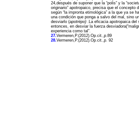
24,después de suponer que la “polis” y la “socie
originario” apotropaico, precisa que el concepto 
según “la impronta etimológica” a la que ya se ha
una condición que ponga a salvo del mal, sino u
desviarlo (
apotrépo)
.La eficacia apotropaica del s
entonces, en desviar la fuerza desviadora(“malign
experiencia como tal”.
27.
Vermeren,P.(2012).Op.cit.,p.89
28.
Vermeren,P.(2012).Op.cit.,p. 92