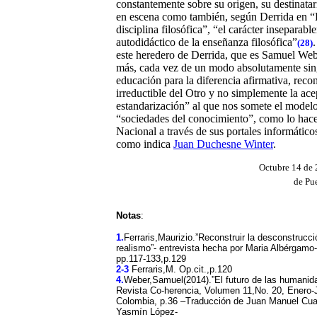
constantemente sobre su origen, su destinatar
en escena como también, según Derrida en “
disciplina filosófica”, “el carácter inseparab
autodidáctico de la enseñanza filosófica”
(28)
este heredero de Derrida, que es Samuel We
más, cada vez de un modo absolutamente sing
educación para la diferencia afirmativa, reco
irreductible del Otro y no simplemente la ac
estandarización” al que nos somete el modelo
“sociedades del conocimiento”, como lo hace
Nacional a través de sus portales informático
como indica
Juan Duchesne Winter
.
Octubre 14 de 
de Pu
Notas
:
1.
Ferraris,Maurizio.”Reconstruir la desconstrucci
realismo”- entrevista hecha por Maria Albérgamo-
pp.117-133,p.129
2-3
Ferraris,M. Op.cit.,p.120
4.
Weber,Samuel(2014).”El futuro de las humanid
Revista Co-herencia, Volumen 11,No. 20, Enero-J
Colombia, p.36 –Traducción de Juan Manuel Cuar
Yasmín López-