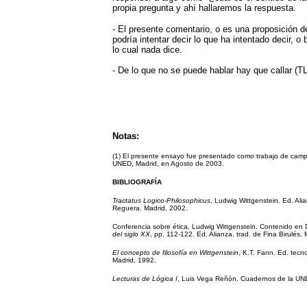
propia pregunta y ahí hallaremos la respuesta.
- El presente comentario, o es una proposición de
podría intentar decir lo que ha intentado decir, o
lo cual nada dice.
- De lo que no se puede hablar hay que callar (T
Notas:
(1) El presente ensayo fue presentado como trabajo de cam
UNED, Madrid, en Agosto de 2003.
BIBLIOGRAFÍA
Tractatus Logico-Philosophicus
, Ludwig Wittgenstein. Ed. Ali
Reguera. Madrid, 2002.
Conferencia sobre ética, Ludwig Wittgenstein. Contenido en
del siglo XX
, pp. 112-122. Ed. Alianza, trad. de Fina Birulés.
El concepto de filosofía en Wittgenstein
, K.T. Fann. Ed. tecn
Madrid, 1992.
Lecturas de Lógica I
, Luis Vega Reñón. Cuadernos de la UN