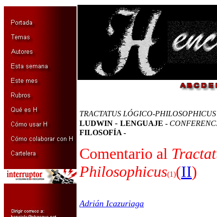
TRACTATUS LÓGICO-PHILOSOPHICUS
-
LUDWIN
LENGUAJE -
CONFERENCI
FILOSOFÍA -
Comentario al
Tractat
Philosophicus
(
II
)
(1)
Adrián Icazuriaga