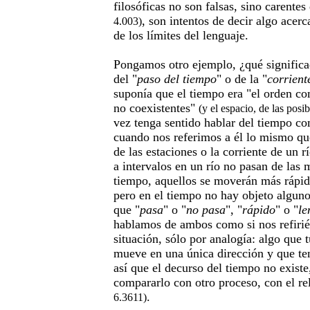
filosóficas no son falsas, sino carentes
, son intentos de decir algo acerc
4.003)
de los límites del lenguaje.
Pongamos otro ejemplo, ¿qué significa
del "
paso del tiempo
" o de la "
corrient
suponía que el tiempo era "el orden co
no coexistentes"
(y el espacio, de las posi
vez tenga sentido hablar del tiempo co
cuando nos referimos a él lo mismo qu
de las estaciones o la corriente de un 
a intervalos en un río no pasan de las
tiempo, aquellos se moverán más rápi
pero en el tiempo no hay objeto algun
que "
pasa
" o "
no pasa
", "
rápido
" o "
le
hablamos de ambos como si nos refiri
situación, sólo por analogía: algo que
mueve en una única dirección y que ten
así que el decurso del tiempo no exist
compararlo con otro proceso, con el re
.
6.3611)