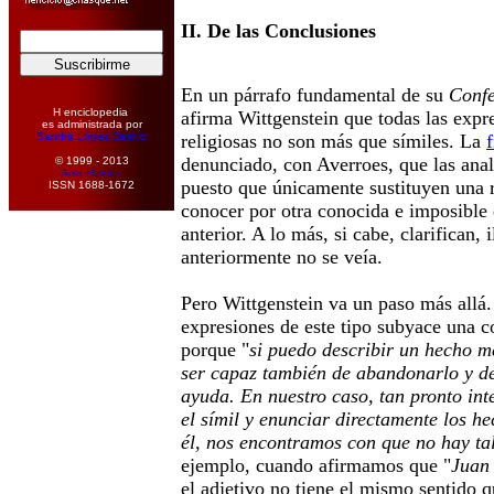
II. De las Conclusiones
En un párrafo fundamental de su
Confe
H enciclopedia
afirma Wittgenstein que todas las expre
es administrada por
Sandra López Desivo
religiosas no son más que símiles. La
f
denunciado, con Averroes, que las ana
© 1999 - 2013
Amir Hamed
puesto que únicamente sustituyen una 
ISSN 1688-1672
conocer por otra conocida e imposible d
anterior. A lo más, si cabe, clarifican,
anteriormente no se veía.
Pero Wittgenstein va un paso más allá.
expresiones de este tipo subyace una c
porque "
si puedo describir un hecho m
ser capaz también de abandonarlo y des
ayuda. En nuestro caso, tan pronto in
el símil y enunciar directamente los h
él, nos encontramos con que no hay ta
ejemplo, cuando afirmamos que "
Juan
el adjetivo no tiene el mismo sentido 