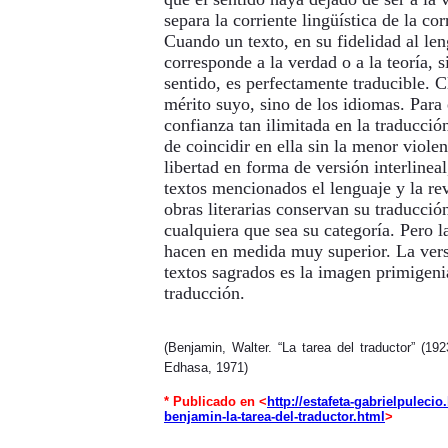
separa la corriente lingüística de la cor
Cuando un texto, en su fidelidad al len
corresponde a la verdad o a la teoría, 
sentido, es perfectamente traducible. C
mérito suyo, sino de los idiomas. Para 
confianza tan ilimitada en la traducci
de coincidir en ella sin la menor violen
libertad en forma de versión interlinea
textos mencionados el lenguaje y la rev
obras literarias conservan su traducción 
cualquiera que sea su categoría. Pero l
hacen en medida muy superior. La versi
textos sagrados es la imagen primigeni
traducción.
(Benjamin, Walter. “La tarea del traductor” (19
Edhasa, 1971)
* Publicado en <
http://estafeta-gabrielpuleci
benjamin-la-tarea-del-traductor.html
>