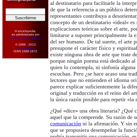
al destinatario para facilitarle la interp
de que la referencia a un público dete
representantes contribuya a desorientar
concepto de un destinatario «ideal» es 
explicaciones teóricas sobre el arte, p
H enciclopedia
limitarse a suponer principalmente la e
es administrada por
Sandra López Desivo
del ser humano. De tal suerte, el arte
© 1999 - 2013
presupone el carácter físico y espiritu
Amir Hamed
ISSN 1688-1672
existe ninguna obra de arte que trate de
porque ningún poema está dedicado al 
quien lo contempla, ni sinfonía alguna 
escuchan. Pero ¿se hace acaso una tra
lectores que no entienden el idioma or
parece explicar suficientemente la dife
original y traducción en el reino del ar
la única razón posible para repetir «la
¿Qué «dice» una obra literaria? ¿Qué
aquel que la comprende. Su razón de s
comunicación
ni la afirmación. Y sin 
que se propusiera desempeñar la funció
podría transmitir una comunicación, es