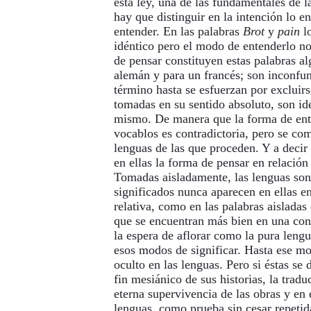
esta ley, una de las fundamentales de la
hay que distinguir en la intención lo 
entender. En las palabras
Brot
y
pain
lo
idéntico pero el modo de entenderlo no
de pensar constituyen estas palabras al
alemán y para un francés; son inconfun
término hasta se esfuerzan por excluirs
tomadas en su sentido absoluto, son idé
mismo. De manera que la forma de ent
vocablos es contradictoria, pero se co
lenguas de las que proceden. Y a deci
en ellas la forma de pensar en relación
Tomadas aisladamente, las lenguas son
significados nunca aparecen en ellas e
relativa, como en las palabras aisladas
que se encuentran más bien en una con
la espera de aflorar como la pura leng
esos modos de significar. Hasta ese m
oculto en las lenguas. Pero si éstas se d
fin mesiánico de sus historias, la trad
eterna supervivencia de las obras y en e
lenguas, como prueba sin cesar repetid