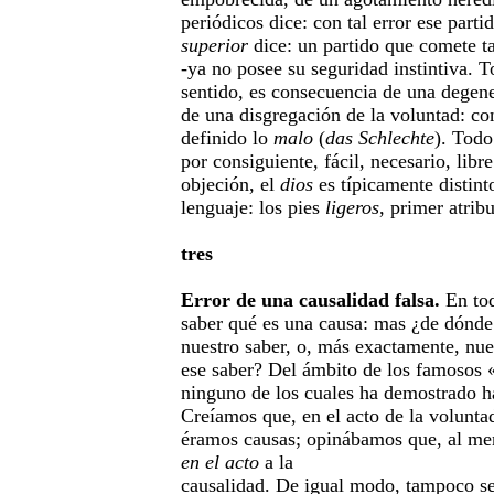
periódicos dice: con tal error ese parti
superior
dice: un partido que comete ta
-ya no posee su seguridad instintiva. T
sentido, es consecuencia de una degener
de una disgregación de la voluntad: co
definido lo
malo
(
das Schlechte
). Todo
por consiguiente, fácil, necesario, libr
objeción, el
dios
es típicamente distint
lenguaje: los pies
ligeros
, primer atrib
tres
Error de una causalidad falsa.
En tod
saber qué es una causa: mas ¿de dónd
nuestro saber, o, más exactamente, nue
ese saber? Del ámbito de los famosos 
ninguno de los cuales ha demostrado h
Creíamos que, en el acto de la volunt
éramos causas; opinábamos que, al me
en el acto
a la
causalidad. De igual modo, tampoco s