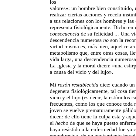
los
valores»: un hombre bien constituido, 
realizar ciertas acciones y recela insti
a sus relaciones con los hombres y las 
representa fisiológicamente. Dicho en 
consecuencia
de su felicidad ... Una vi
descendencia numerosa
no
son la recom
virtud misma es, más bien, aquel retar
metabolismo que, entre otras cosas, ll
vida larga, una descendencia numeros
La Iglesia y la moral dicen: «una estir
a causa del vicio y del lujo».
Mi
razón restablecida
dice: cuando un
degenera fisiológicamente, tal cosa t
vicio y el lujo (es decir, la estímulos 
frecuentes, como los que conoce toda n
joven se vuelve prematuramente pálid
dicen: de ello tiene la culpa esta y aq
el
hecho
de que se haya puesto enfermo
haya resistido a la enfermedad fue ya 
empobrecida, de un agotamiento heredit