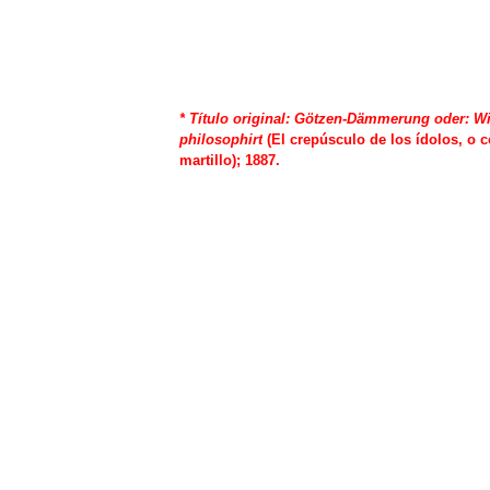
*
Título original:
Götzen-Dämmerung oder: W
philosophirt
(El crepúsculo de los ídolos, o c
martillo)
; 1887.