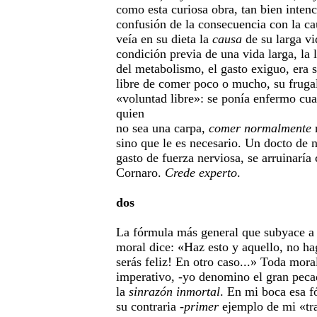
como esta curiosa obra, tan bien inten
confusión de la consecuencia con la ca
veía en su dieta la
causa
de su larga vi
condición previa de una vida larga, la l
del metabolismo, el gasto exiguo, era s
libre de comer poco o mucho, su frug
«voluntad libre»: se ponía enfermo cu
quien
no sea una carpa,
comer normalmente
n
sino que le es necesario. Un docto de n
gasto de fuerza nerviosa, se arruinaría
Cornaro.
Crede experto
.
dos
La fórmula más general que subyace a t
moral dice: «Haz esto y aquello, no hag
serás feliz! En otro caso...» Toda moral
imperativo, -yo denomino el gran pecad
la
sinrazón inmortal
. En mi boca esa f
su contraria -
primer
ejemplo de mi «tra