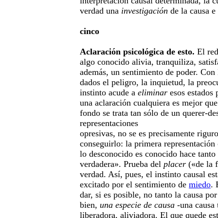
interpretación causal determinada, la c
verdad una
investigación
de la causa e 
cinco
Aclaración psicológica de esto.
El red
algo conocido alivia, tranquiliza, satis
además, un sentimiento de poder. Con 
dados el peligro, la inquietud, la preo
instinto acude a
eliminar
esos estados 
una aclaración cualquiera es mejor qu
fondo se trata tan sólo de un querer-d
representaciones
opresivas, no se es precisamente rigur
conseguirlo: la primera representación 
lo desconocido es conocido hace tanto 
verdadera». Prueba del
placer
(«de la 
verdad. Así, pues, el instinto causal e
excitado por el sentimiento de
miedo
.
dar, si es posible, no tanto la causa p
bien,
una especie de causa
-una causa t
liberadora, aliviadora. El que quede e