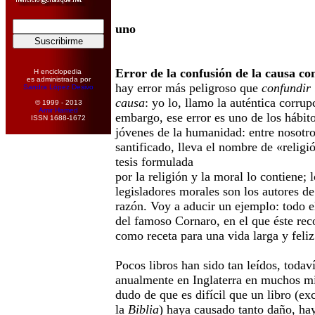
uno
Error de la confusión de la causa co
H enciclopedia
es administrada por
hay error más peligroso que
confundir 
Sandra López Desivo
causa
: yo lo, llamo la auténtica corrup
© 1999 - 2013
Amir Hamed
embargo, ese error es uno de los hábit
ISSN 1688-1672
jóvenes de la humanidad: entre nosotro
santificado, lleva el nombre de «relig
tesis formulada
por la religión y la moral lo contiene; 
legisladores morales son los autores de
razón. Voy a aducir un ejemplo: todo 
del famoso Cornaro, en el que éste rec
como receta para una vida larga y feliz
Pocos libros han sido tan leídos, toda
anualmente en Inglaterra en muchos mi
dudo de que es difícil que un libro (ex
la
Biblia
) haya causado tanto daño, hay