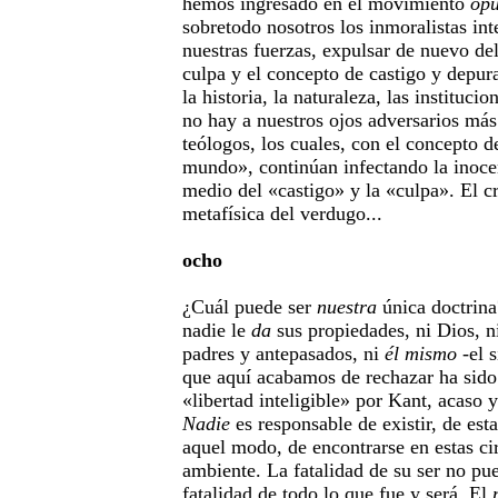
hemos ingresado en el movimiento
opu
sobretodo nosotros los inmoralistas in
nuestras fuerzas, expulsar de nuevo d
culpa y el concepto de castigo y depura
la historia, la naturaleza, las instituci
no hay a nuestros ojos adversarios más
teólogos, los cuales, con el concepto 
mundo», continúan infectando la inoce
medio del «castigo» y la «culpa». El c
metafísica del verdugo...
ocho
¿Cuál puede ser
nuestra
única doctrin
nadie le
da
sus propiedades, ni Dios, ni
padres y antepasados, ni
él mismo
-el s
que aquí acabamos de rechazar ha sid
«libertad inteligible» por Kant, acaso 
Nadie
es responsable de existir, de est
aquel modo, de encontrarse en estas cir
ambiente. La fatalidad de su ser no pue
fatalidad de todo lo que fue y será. El