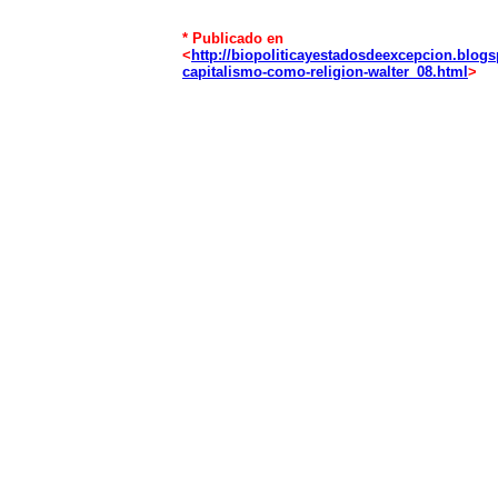
* Publicado en
<
http://biopoliticayestadosdeexcepcion.blogs
capitalismo-como-religion-walter_08.html
>