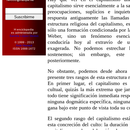
capitalismo sirve esencialmente a la s
preocupaciones, suplicios e inqui
respuesta antiguamente las llamadas 
estructura religiosa del capitalismo, e
sólo una formación condicionada por l
H enciclopedia
es administrada por
Weber, sino un fenómeno esencia
Sandra López Desivo
conduciría hoy al extravío de u
© 1999 - 2013
Amir Hamed
exagerada. No podemos estrechar 
ISSN 1688-1672
sostenemos; sin embargo, este 
posteriormente.
No obstante, podemos desde ahora 
presente tres rasgos de esta estructura 
En primer lugar, el capitalismo es
cultual, quizás la más extrema que ja
todo tiene significación inmediata resp
ninguna dogmática específica, ninguna 
gana bajo este punto de vista toda su c
El segundo rasgo del capitalismo est
esta concreción del culto: la duración