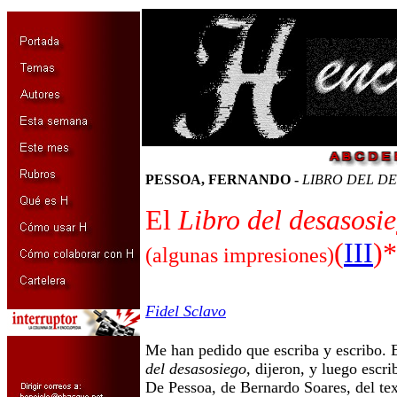
PESSOA, FERNANDO -
LIBRO DEL D
El
Libro del desasosi
(
III
)*
(algunas impresiones)
Fidel Sclavo
Me han pedido que escriba y escribo. 
del desasosiego
, dijeron, y luego escri
De Pessoa, de Bernardo Soares, del tex