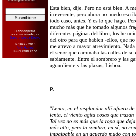
Está bien, dije. Pero no está bien. A 
irreverente, pero ahora no puedo escri
todo caso, antes. Y es lo que hago. Per
mucho más que he tomado algunos fra
H enciclopedia
diferentes páginas del libro, los he un
es administrada por
Sandra López Desivo
del otro para que hablen -ellos, que n
© 1999 - 2013
me atrevo a mayor atrevimiento. Nada 
Amir Hamed
ISSN 1688-1672
el señor que caminaba las calles de su
sabiamente. Entre el sombrero y las gaf
aguardiente y las plazas, Lisboa.
P.
"
Lento, en el resplandor allí afuera de
lenta, el viento agita cosas que traza
Tal vez no es más que la ropa que deja
más alto, pero la sombra, en sí, no co
impalpable en un acuerdo mudo con to