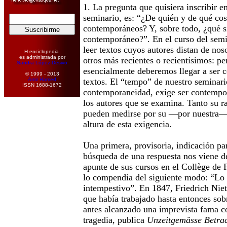
1. La pregunta que quisiera inscribir e
seminario, es: “¿De quién y de qué co
contemporáneos? Y, sobre todo, ¿qué si
contemporáneo?”. En el curso del semi
leer textos cuyos autores distan de no
H enciclopedia
es administrada por
otros más recientes o recientísimos: pe
Sandra López Desivo
esencialmente deberemos llegar a ser 
© 1999 - 2013
Amir Hamed
textos. El “tempo” de nuestro seminari
ISSN 1688-1672
contemporaneidad, exige ser contempor
los autores que se examina. Tanto su 
pueden medirse por su —por nuestra— 
altura de esta exigencia.
Una primera, provisoria, indicación par
búsqueda de una respuesta nos viene d
apunte de sus cursos en el Collège de 
lo compendia del siguiente modo: “Lo
intempestivo”. En 1847, Friedrich Niet
que había trabajado hasta entonces sob
antes alcanzado una imprevista fama c
tragedia, publica
Unzeitgemässe Betra