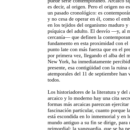
puede serle contemporáneo. Arcaico si
es decir, al origen. Pero el origen no e
un pasado cronológico: es contemporán
y no cesa de operar en él, como el em
en los tejidos del organismo maduro y 
psíquica del adulto. El desvío —y, al 
cercanía— que definen la contemporan
fundamento en esta proximidad con el 
punto late con más fuerza que en el pr
por primera vez, llegando el alba del m
New York, ha inmediatamente percibido
presente, esa contigüidad con la ruina
atemporales del 11 de septiembre han v
todos.
Los historiadores de la literatura y del
arcaico y lo moderno hay una cita secre
formas más arcaicas parezcan ejercitar
fascinación particular, cuanto porque 
está escondida en lo inmemorial y en lo
mundo antiguo a su fin se dirige, para 
primordial; la vanguardia, que se ha pe