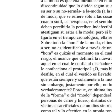
a la moda es que ella introduce en el t
discontinuidad que lo divide según su a
su ser o su no-sermás- a la-moda (a l
de moda, que se refiere sólo a las cosa
cuanto sutil, es perspicua, en el senti
deben percibirla la perciben indefecti
atestiguan su estar a la moda; pero si 
fijarla en el tiempo cronológico, ella se
Sobre todo la “hora” de la moda, el ins
a ser, no es identificable a través de 
“hora” es quizás el momento en el cual 
rasgo, el nuance que definirá la nueva
aquel en el cual le confía al diseñador 
le confecciona el prototipo? ¿O, más b
desfile, en el cual el vestido es llevad
que están siempre y solamente a la mo
sin embargo, justamente por ello, no l
verdaderamente? Porque, en última inst
de la “forma” o del “modo” dependerá 
personas de carne y hueso, distintas de
víctimas sacrificiales de un dios sin r
como tal y lo efectúen en la propia rop