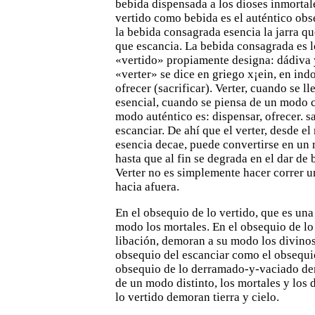
bebida dispensada a los dioses inmortale
vertido como bebida es el auténtico obs
la
bebida consagrada esencia la jarra q
que escancia. La bebida
consagrada es l
«vertido» propiamente designa: dádiva y
«verter» se dice en griego x¡ein, en in
ofrecer
(sacrificar). Verter, cuando se 
esencial, cuando se piensa de un
modo c
modo auténtico es: dispensar, ofrecer. sa
escanciar. De ahí que el verter, desde 
esencia decae, puede
convertirse en un 
hasta que al fin se degrada en el dar de 
Verter no es simplemente hacer correr u
hacia
afuera.
En el obsequio de lo vertido, que es un
modo los
mortales. En el obsequio de lo
libación, demoran a su modo los
divinos
obsequio del escanciar como el obsequio
obsequio de lo derramado-y-vaciado de
de un modo
distinto, los mortales y los
lo vertido demoran tierra y cielo.