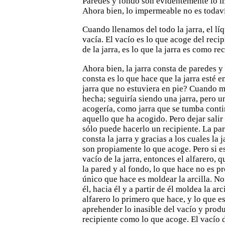
Paredes y fondo son evidentemente lo
i
Ahora bien, lo impermeable no es todaví
Cuando llenamos del todo la jarra, el líq
vacía. El vacío es lo que
acoge del recip
de la jarra, es lo que la jarra es como re
Ahora bien, la jarra consta de paredes y
consta es lo
que hace que la jarra esté e
jarra que no estuviera en pie?
Cuando me
hecha; seguiría siendo una jarra, pero un
acogería, como jarra que se tumba conti
aquello que ha
acogido. Pero dejar salir
sólo puede hacerlo un recipiente.
La par
consta la jarra y gracias a los cuales la j
son propiamente lo que acoge. Pero si e
vacío de la jarra, entonces el alfarero, 
la pared y al fondo, lo
que hace no es pr
único que hace es moldear la arcilla. No.
él, hacia él y a partir de él moldea la ar
alfarero lo primero que hace, y lo que e
aprehender lo inasible
del vacío y produ
recipiente como lo que acoge. El vacío d