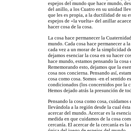
espejos del mundo que hace mundo, des
del anillo, a los Cuatro en su unidad lle
que les es
propia, a la ductilidad de su 
espejos de «la vuelta» del anillar
acaece
hacer cosa de la cosa.
La cosa hace permanecer la Cuaternidad
mundo. Cada
cosa hace permanecer a la
cada vez a un morar de la simplicidad
d
dejamos esenciar la cosa en su hacer c
hace
mundo, estamos pensando la cosa 
Rememorando esto, dejamos que la
ese
cosa nos concierna. Pensando así, estam
cosa como cosa. Somos -en el sentido est
condicionados (los concernidos por la c
Hemos dejado atrás la
presunción de to
Pensando la cosa como cosa, cuidamos d
llevándola a la
región desde la cual ésta
acercar del mundo. Acercar es la
esencia
medida en que cuidamos de la cosa com
cercanía. El acercar de la cercanía es l
única del juego de
espejos del mundo.