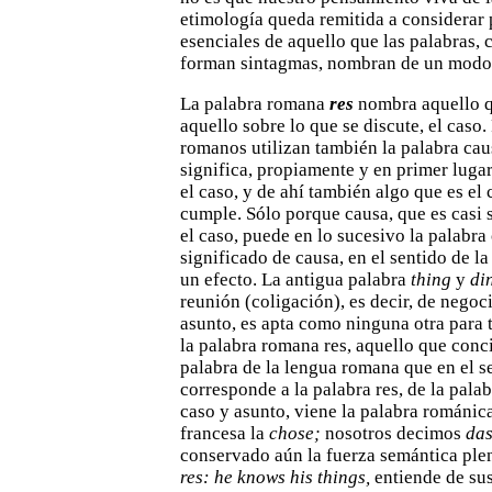
etimología queda remitida a considerar
esenciales de aquello que las palabras,
forman sintagmas, nombran de un modo
La palabra romana
res
nombra aquello q
aquello sobre
lo que se discute, el caso.
romanos utilizan también la palabra
cau
significa, propiamente y en primer luga
el caso, y de ahí también algo que es el 
cumple. Sólo
porque causa, que es casi
el caso, puede en lo sucesivo la
palabra 
significado de causa, en el sentido de l
un efecto. La antigua palabra
thing
y
di
reunión
(coligación), es decir, de negoc
asunto, es apta como ninguna otra
para 
la palabra romana res, aquello que conc
palabra de la lengua romana que en el s
corresponde a la
palabra res, de la pala
caso y asunto, viene la palabra románic
francesa la
chose;
nosotros decimos
das
conservado aún la fuerza semántica ple
res: he knows his
things,
entiende de sus