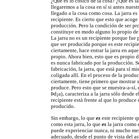
¿Qué es lo cósico de la cosa? ¿Qué es la
llegaremos a la cosa
en sí si antes nues
llegado a la cosa como cosa.
La jarra es
recipiente. Es cierto que esto que acoge
producción. Pero la condición de ser pr
constituye en
modo alguno lo propio de l
La jarra no es un recipiente porque
fue 
que ser producida porque es este recipie
ciertamente, hace entrar la jarra en aque
propio. Ahora bien, esto que es propio de
es nunca
fabricado por la producción. S
fabricación, la jarra, que está para sí mi
coligada allí. En el proceso de la producc
ciertamente,
tiene primero que mostrar s
produce. Pero esto que se muestra-a-sí, 
Þd¡a), caracteriza a la jarra sólo desde e
recipiente está frente al que lo produce
producido.
Sin embargo, lo que
es
este recipiente q
como esta jarra, lo
que
es
la jarra como 
puede experienciar nunca, ni mucho me
adecuado, desde el punto de vista del as