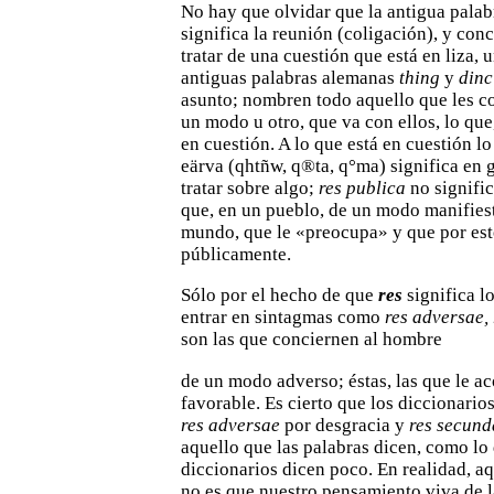
No hay que
olvidar que la antigua pala
significa la reunión (coligación), y
conc
tratar de una cuestión que está en liza, u
antiguas palabras alemanas
thing
y
dinc
asunto; nombren todo
aquello que les c
un modo u otro, que va con ellos, lo que
en cuestión. A lo que está en cuestión l
eärva (qhtñw, q®ta, q°ma) significa en g
tratar sobre algo;
res
publica
no signifi
que, en un pueblo, de un modo manifies
mundo, que le «preocupa» y que por est
públicamente.
Sólo por el hecho de que
res
significa l
entrar en
sintagmas como
res adversae,
son las que conciernen al hombre
de un modo adverso; éstas, las que le
favorable. Es cierto que
los diccionario
res adversae
por desgracia y
res secun
aquello que las palabras dicen, como lo
diccionarios dicen poco. En realidad, aqu
no es que nuestro
pensamiento viva de l