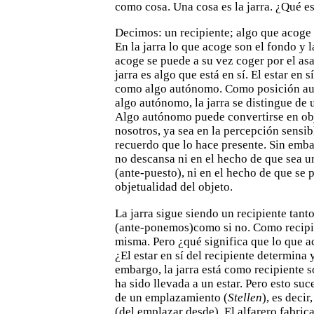
como cosa. Una cosa es la jarra. ¿Qué es
Decimos: un recipiente; algo que acoge e
En la jarra lo que acoge
son el fondo y l
acoge se puede a su vez coger por el a
jarra es algo que está en sí. El estar en sí
como algo
autónomo. Como posición a
algo autónomo, la jarra se
distingue de 
Algo autónomo puede convertirse en obj
nosotros, ya sea en la percepción sensib
recuerdo que lo hace presente. Sin emba
no descansa ni en el
hecho de que sea u
(ante-puesto), ni en el hecho de que se 
objetualidad del objeto.
La jarra sigue siendo un recipiente tant
(ante-ponemos)como si no. Como recipien
misma. Pero ¿qué significa que lo que
a
¿El estar en sí del recipiente determina 
embargo, la jarra está como recipiente 
ha sido llevada a un
estar. Pero esto su
de un emplazamiento (
Stellen
), es decir,
(del emplazar desde). El alfarero fabrica 