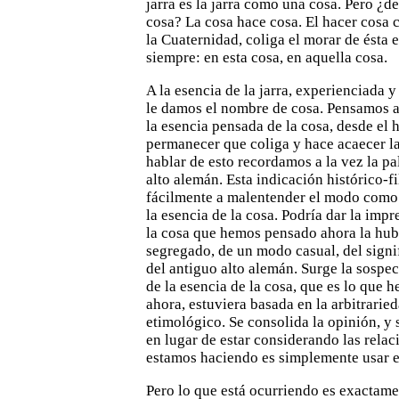
jarra es la jarra como una cosa. Pero ¿de
cosa? La cosa hace cosa. El hacer cosa 
la
Cuaternidad, coliga el morar de ésta 
siempre: en esta cosa, en
aquella cosa.
A la esencia de la jarra, experienciada 
le damos el
nombre de cosa. Pensamos a
la esencia pensada de la cosa,
desde el 
permanecer que coliga y hace acaecer l
hablar de esto recordamos a la vez la p
alto
alemán. Esta indicación histórico-f
fácilmente a malentender el modo
como 
la esencia de la cosa. Podría dar la impr
la cosa que hemos pensado ahora la hubi
segregado,
de un modo casual, del signi
del antiguo alto alemán. Surge la
sospec
de la esencia de la cosa, que es lo que 
ahora, estuviera basada en la arbitrarie
etimológico. Se
consolida la opinión, y
en lugar de estar considerando las
relac
estamos haciendo es simplemente usar e
Pero lo que está ocurriendo es exactamen