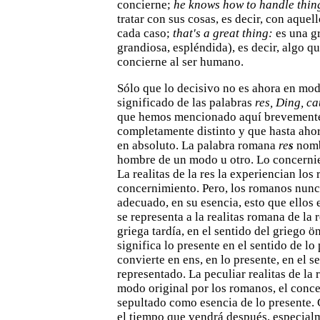
concierne;
he knows how to handle
thin
tratar con sus cosas, es decir, con aquell
cada caso;
that's a great thing:
es una g
grandiosa, espléndida), es
decir, algo q
concierne al ser humano.
Sólo que lo decisivo no es ahora en mod
significado de
las palabras
res, Ding, c
que hemos mencionado aquí
brevemente
completamente distinto y que hasta ahor
en absoluto. La palabra romana
re
s
nomb
hombre de
un modo u otro. Lo concernie
La realitas de la res la experiencian
los
concernimiento. Pero, los romanos nun
adecuado, en su esencia, esto que ellos
se representa a la
realitas romana de la re
griega tardía, en el sentido del griego
ön
significa lo presente en el sentido de lo
convierte en ens, en lo presente, en el s
representado. La
peculiar realitas de la
modo original por los romanos, el
conce
sepultado como esencia de lo presente. 
el tiempo que vendrá después, especial