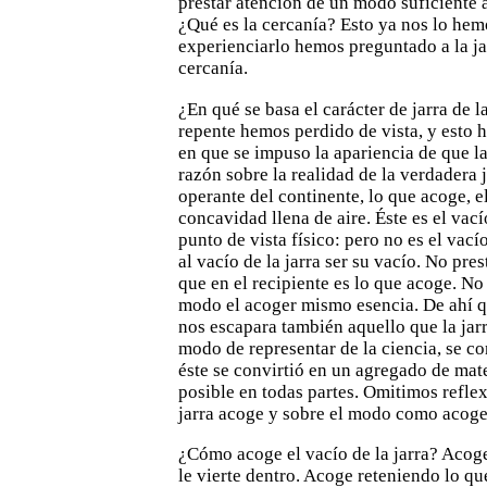
prestar atención de un modo suficiente 
¿Qué es
la cercanía? Esto ya nos lo he
experienciarlo hemos preguntado a
la j
cercanía.
¿En qué se basa el carácter de jarra de l
repente hemos
perdido de vista, y esto
en que se impuso la apariencia de
que l
razón sobre la realidad de la verdadera j
operante del continente, lo que acoge, 
concavidad llena de aire. Éste es el vací
punto de vista físico:
pero no es el vací
al vacío de la jarra ser su vacío. No
pres
que en el recipiente es lo que acoge. N
modo el acoger mismo esencia. De ahí q
nos escapara
también aquello que la jarr
modo de representar de la ciencia, se
co
éste se convirtió en un agregado de mate
posible en todas partes. Omitimos reflex
jarra acoge y sobre el
modo como acoge
¿Cómo acoge el vacío de la jarra? Acog
le vierte
dentro. Acoge reteniendo lo que