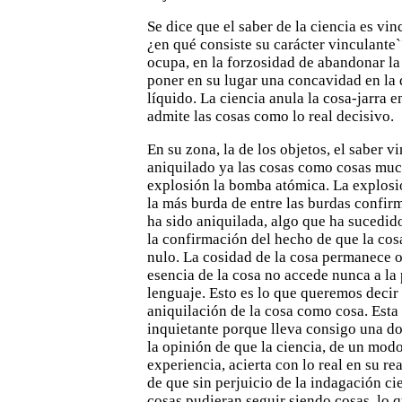
Se dice que el saber de la ciencia es vi
¿en qué
consiste su carácter vinculante`
ocupa, en la forzosidad de
abandonar la 
poner en su lugar una concavidad en la 
líquido. La ciencia anula la cosa-jarra 
admite las
cosas como lo real decisivo.
En su zona, la de los objetos, el saber v
aniquilado ya
las cosas como cosas muc
explosión la bomba atómica. La
explosi
la más burda de entre las burdas confir
ha sido aniquilada, algo que ha sucedi
la confirmación
del hecho de que la cos
nulo. La cosidad de la cosa permanece
o
esencia de la cosa no accede nunca a la p
lenguaje. Esto es lo que queremos deci
aniquilación de la cosa
como cosa. Esta 
inquietante porque lleva consigo una d
la opinión de que la ciencia, de un modo
experiencia,
acierta con lo real en su rea
de que sin perjuicio de la
indagación cien
cosas pudieran seguir siendo cosas, lo 