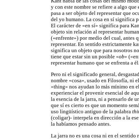
Kant habla de las cosas del mismo modo
y con este nombre se
refiere a algo que 
pasa a ser objeto del representar que oc
del yo humano. La cosa en sí significa pa
El
carácter de «en sí» significa para Kan
objeto sin relación al
representar humano,
(«enfrente») por medio del cual, antes 
representar. En sentido estrictamente ka
significa un objeto que para nosotros n
tiene que estar sin un
posible «
ob
» («en
representar humano que se enfrenta a él
Pero ni el significado general, desgasta
nombre
«cosa», usado en Filosofía, ni e
«thing» nos ayudan lo más
mínimo en el
experienciar el provenir esencial de aq
la esencia de la jarra, ni a pensarlo de 
que sí es cierto
es que un momento semá
uso lingüístico antiguo de la palabra
th
(coligar)- interpela en dirección a la ese
la habíamos pensado antes.
La jarra no es una cosa ni en el sentido 