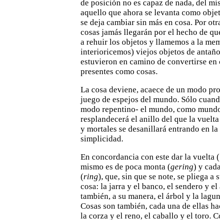
de posición no es capaz
de nada, del m
aquello que ahora se levanta como objet
se deja cambiar sin más en cosa. Por otr
cosas
jamás llegarán por el hecho de qu
a rehuir los objetos y
llamemos a la mem
interioricemos) viejos objetos de antañ
estuvieron en camino de convertirse en 
presentes como cosas.
La cosa deviene, acaece de un modo prop
juego de espejos
del mundo. Sólo cuand
modo repentino- el mundo, como
mundo
resplandecerá el anillo del que la vuelta 
y
mortales se desanillará entrando en la
simplicidad.
En concordancia con este dar la vuelta (
mismo es de
poca monta (
gering
) y cad
(
ring
), que, sin que se note, se pliega
a 
cosa: la jarra y el banco, el sendero y el
también, a su manera, el árbol y la lagun
Cosas son también,
cada una de ellas h
la corza y el reno, el caballo y el toro.
C