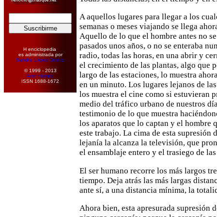
A aquellos lugares para llegar a los cua
semanas o meses
viajando se llega ahor
Aquello de lo que el hombre antes no se
pasados unos años, o no se enteraba nun
H enciclopedia
radio,
todas las horas, en una abrir y cer
es administrada por
Sandra López Desivo
el crecimiento de las plantas,
algo que p
© 1999 - 2013
largo de las estaciones, lo muestra ahora
Amir Hamed
ISSN 1688-1672
en un minuto. Los lugares lejanos de las
los muestra el
cine como si estuvieran 
medio del tráfico urbano de nuestros
dí
testimonio de lo que muestra haciéndon
los aparatos que lo captan y el hombre q
este trabajo. La cima de
esta supresión 
lejanía la alcanza la televisión, que pro
el ensamblaje entero y el trasiego de l
El ser humano recorre los más largos tr
tiempo. Deja atrás
las más largas distan
ante sí, a una distancia mínima, la
totali
Ahora bien, esta apresurada supresión de