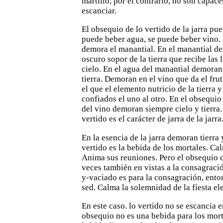
martillo, por el
contrario, no son capaces
escanciar.
El obsequio de lo vertido de la jarra pu
puede beber agua,
se puede beber vino.
demora el manantial. En el manantial d
oscuro sopor de la tierra que recibe las l
cielo. En
el agua del manantial demoran 
tierra. Demoran en el vino que da
el fru
el que el elemento nutricio de la tierra y 
confiados el uno al otro. En el obsequio
del vino demoran
siempre cielo y tierra
vertido es el carácter de jarra de la jarra
En la esencia de la jarra demoran tierra 
vertido es la bebida de los mortales. Ca
Anima sus reuniones. Pero el obsequio d
veces también en
vistas a la consagrac
y-vaciado es para la consagración,
ento
sed. Calma la solemnidad de la fiesta ele
En este caso. lo vertido no se escancia e
obsequio no es una bebida
para los mort